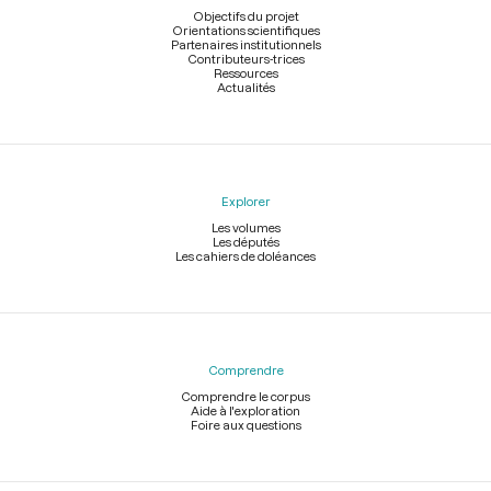
page
Objectifs du projet
Orientations scientifiques
Partenaires institutionnels
Contributeurs-trices
Ressources
Actualités
Explorer
Les volumes
Les députés
Les cahiers de doléances
Comprendre
Comprendre le corpus
Aide à l'exploration
Foire aux questions