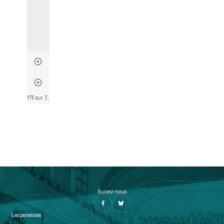
175 sur 746
• Page 173
Suivez-nous
Les perséides