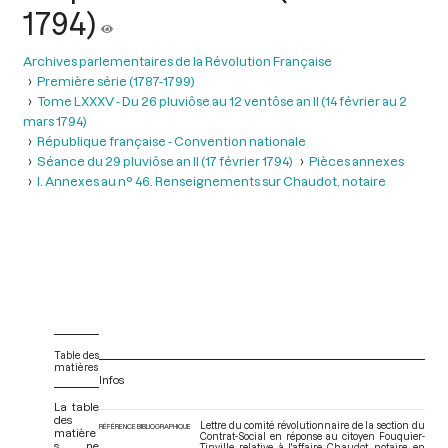
1794)
Archives parlementaires de la Révolution Française
Première série (1787-1799)
Tome LXXXV - Du 26 pluviôse au 12 ventôse an II (14 février au 2
mars 1794)
République française - Convention nationale
Séance du 29 pluviôse an II (17 février 1794)
Pièces annexes
I. Annexes au n° 46. Renseignements sur Chaudot, notaire
Table des
matières
Infos
La table
des
Lettre du comité révolutionnaire de la section du
RÉFÉRENCE BIBLIOGRAPHIQUE
matière
Contrat-Social en réponse au citoyen Fouquier-
s ne
Tinville relative à l'affaire Chaudot, notaire, en