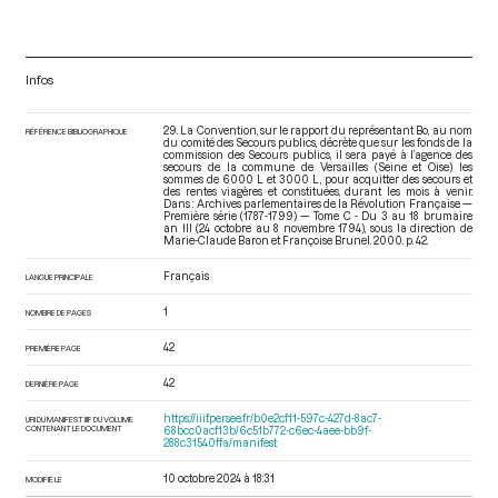
Infos
29. La Convention, sur le rapport du représentant Bo, au nom
RÉFÉRENCE BIBLIOGRAPHIQUE
du comité des Secours publics, décrète que sur les fonds de la
commission des Secours publics, il sera payé à l’agence des
secours de la commune de Versailles (Seine et Oise) les
sommes de 6000 L et 3000 L, pour acquitter des secours et
des rentes viagères et constituées, durant les mois à venir.
Dans : Archives parlementaires de la Révolution Française —
Première série (1787-1799) — Tome C - Du 3 au 18 brumaire
an III (24 octobre au 8 novembre 1794)
, sous la direction de
Marie-Claude Baron et Françoise Brunel. 2000. p. 42.
Français
LANGUE PRINCIPALE
1
NOMBRE DE PAGES
42
PREMIÈRE PAGE
42
DERNIÈRE PAGE
https://iiif.persee.fr/b0e2cf11-597c-427d-8ac7-
URI DU MANIFEST IIIF DU VOLUME
CONTENANT LE DOCUMENT
68bcc0acf13b/6c51b772-c6ec-4aee-bb9f-
288c31540ffa/manifest
10 octobre 2024 à 18:31
MODIFIÉ LE