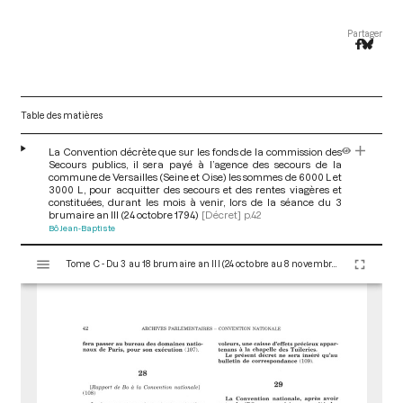
Partager
Table des matières
La Convention décrète que sur les fonds de la commission des
Secours publics, il sera payé à l’agence des secours de la
commune de Versailles (Seine et Oise) les sommes de 6000 L et
3000 L, pour acquitter des secours et des rentes viagères et
constituées, durant les mois à venir, lors de la séance du 3
brumaire an III (24 octobre 1794)
[Décret]
p.42
Bô Jean-Baptiste
V
Tome C - Du 3 au 18 brumaire an III (24 octobre au 8 novembre 1794)
i
s
u
a
l
i
s
e