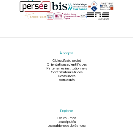
Menu
du
pied
À propos
de
page
Objectifs du projet
Orientations scientifiques
Partenaires institutionnels
Contributeurs-trices
Ressources
Actualités
Explorer
Les volumes
Les députés
Les cahiers de doléances