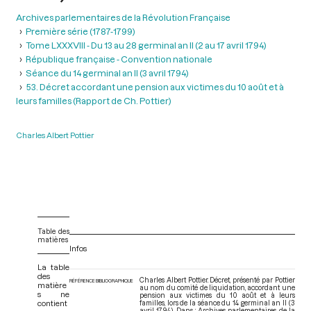
Archives parlementaires de la Révolution Française
Première série (1787-1799)
Tome LXXXVIII - Du 13 au 28 germinal an II (2 au 17 avril 1794)
République française - Convention nationale
Séance du 14 germinal an II (3 avril 1794)
53. Décret accordant une pension aux victimes du 10 août et à
leurs familles (Rapport de Ch. Pottier)
Charles Albert Pottier
Table des
matières
Infos
La table
des
Charles Albert Pottier. Décret, présenté par Pottier
RÉFÉRENCE BIBLIOGRAPHIQUE
matière
au nom du comité de liquidation, accordant une
s ne
pension aux victimes du 10 août et à leurs
contient
familles, lors de la séance du 14 germinal an II (3
avril 1794). Dans : Archives parlementaires de la