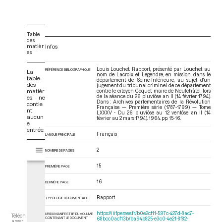
Table
des
matièr
Infos
es
Louis Louchet. Rapport, présenté par Louchet au
RÉFÉRENCE BIBLIOGRAPHIQUE
La
nom de Lacroix et Legendre, en mission dans le
table
département de Seine-Inférieure, au sujet d'un
des
jugement du tribunal criminel de ce département
matièr
contre le citoyen Coquet, maire de Neufchâtel, lors
de la séance du 26 pluviôse an II (14 février 1794).
es ne
Dans : Archives parlementaires de la Révolution
contie
Française — Première série (1787-1799) — Tome
nt
LXXXV - Du 26 pluviôse au 12 ventôse an II (14
aucun
février au 2 mars 1794)
. 1964. pp. 15-16.
e
entrée.
Français
LANGUE PRINCIPALE
V
Tome LXXXV - Du 26 pluviôse au 12 ventôse an II (14 février au 2 mars 17
2
NOMBRE DE PAGES
i
s
15
PREMIÈRE PAGE
u
a
16
DERNIÈRE PAGE
l
Rapport
i
TYPOLOGIE DOCUMENTAIRE
s
https://iiif.persee.fr/b0e2cf11-597c-427d-8ac7-
URI DU MANIFEST IIIF DU VOLUME
Téléch
e
CONTENANT LE DOCUMENT
68bcc0acf13b/ba94b825-e3c0-4e21-8f82-
arger