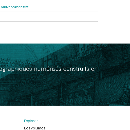
8a7d8f2eae/manifest
onographiques numérisés construits en
Explorer
Les volumes