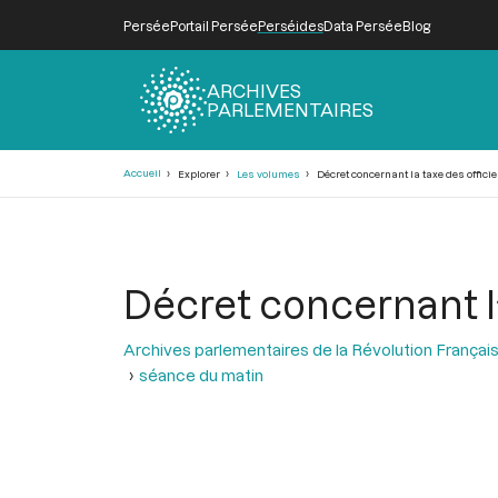
Persée
Portail Persée
Perséides
Data Persée
Blog
ARCHIVES
PARLEMENTAIRES
Fil
Accueil
Explorer
Les volumes
Décret concernant la taxe des offici
d'Ariane
Décret concernant la
Archives parlementaires de la Révolution Françai
séance du matin