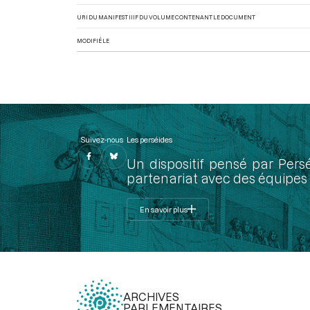
URI DU MANIFEST IIIF DU VOLUME CONTENANT LE DOCUMENT
MODIFIÉ LE
Suivez-nous
Les perséides
Un dispositif pensé par Pers
partenariat avec des équipes 
En savoir plus
ARCHIVES
PARLEMENTAIRES