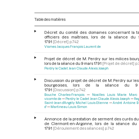
Table des matières
Décret du comité des domaines concernant la t
officiers des maîtrises, lors de la séance du
1791
[Décret]
p.742
Vismes Jacques François Laurent de
Projet de décret de M. Perdry sur les milices bour
lors de la séance du 9 mars 1791
[Projet de décret]
p.
Perdry le Cadet Jean Claude Alexis Joseph
Discussion du projet de décret de M. Perdry sur les
bourgeoises, lors de la séance du 9
1791
[Discussion]
p.742
Bouche Charles-François
Noailles Louis Marie Marc 
vicomte de
Perdry le Cadet Jean Claude Alexis Joseph
Re
Saint-Jean d'Angély Michel Louis Etienne
André Antoine B
d'
Martineau Louis Simon
Annonce de la prestation de serment des curés du 
de Clermont-en-Argonne, lors de la séance du
1791
[Déroulement des séances]
p.742