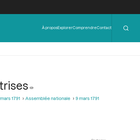
Rechercher
Menu
À propos
Explorer
Comprendre
Contact
de
l'en-
tête
trises
 mars 1791
Assemblée nationale
9 mars 1791