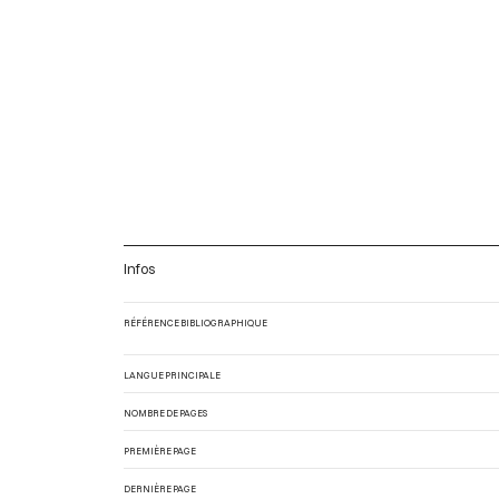
Infos
RÉFÉRENCE BIBLIOGRAPHIQUE
LANGUE PRINCIPALE
NOMBRE DE PAGES
PREMIÈRE PAGE
DERNIÈRE PAGE