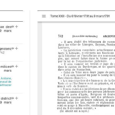
V
Tome XXIII - Du 6 février 1791 au 9 mars 1791
i
s
axe des
u
 9 mars
a
l
i
geoises,
s
742
e
u
r
 milices
 mars
M
i
Antoine,
gnaud de
r
althazar
a
d
district
o
 9 mars
r