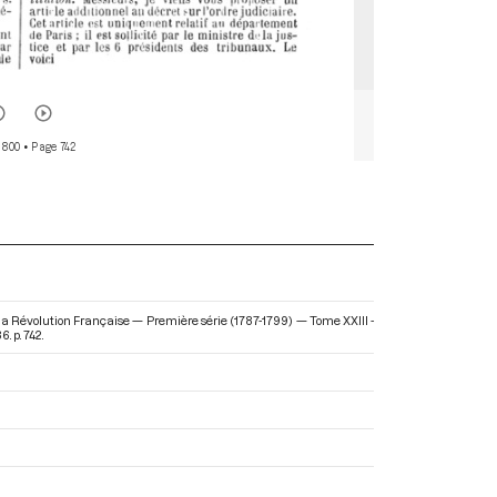
 800
• Page 742
 la Révolution Française — Première série (1787-1799) — Tome XXIII -
. p. 742.