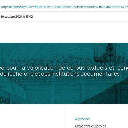
https://iiif.persee.fr/b0e2cf11-597c-427d-8ac7-68bcc0acf13b/d26a8915-1b6f-4fbd-83a3-e7
10 octobre 2024 à 18:02
ée pour la valorisation de corpus textuels et ic
de recherche et des institutions documentaires.
À propos
Objectifs du projet