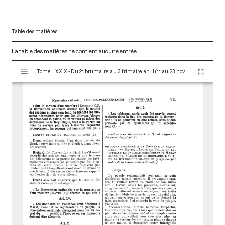
Table des matières
La table des matières ne contient aucune entrée.
V
Tome LXXIX - Du 21 brumaire au 3 frimaire an II (11 au 23 novembre 1793)
i
s
u
a
l
i
s
e
u
r
M
i
r
a
d
o