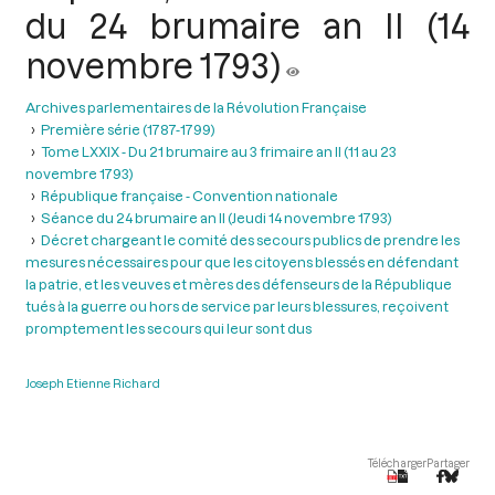
du 24 brumaire an II (14
novembre 1793)
Archives parlementaires de la Révolution Française
Première série (1787-1799)
Tome LXXIX - Du 21 brumaire au 3 frimaire an II (11 au 23
novembre 1793)
République française - Convention nationale
Séance du 24 brumaire an II (Jeudi 14 novembre 1793)
Décret chargeant le comité des secours publics de prendre les
mesures nécessaires pour que les citoyens blessés en défendant
la patrie, et les veuves et mères des défenseurs de la République
tués à la guerre ou hors de service par leurs blessures, reçoivent
promptement les secours qui leur sont dus
Joseph Etienne Richard
Télécharger
Partager