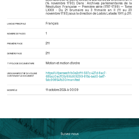
(14 novembre 1793). Dans : Archives parlementaires de la
Révolution Française — Première série (1787-1799) — Tome
LXXIX - Du 21 brumaire au 3 frimaire an II (11 au 23
novembre 1793)
, sous la direction de Lodoïs Lataste. 1911. p. 211.
Français
LANGUE PRINCIPALE
1
NOMBRE DE PAGES
211
PREMIÈRE PAGE
211
DERNIÈRE PAGE
Motion et motion d'ordre
TYPOLOGIE DOCUMENTAIRE
https://iiif.persee.fr/b0e2cf11-597c-427d-8ac7-
URI DU MANIFEST IIIF DU VOLUME
CONTENANT LE DOCUMENT
68bcc0acf13b/66d69299-8154-4ed0-bef7-
5dc99854fb30/manifest
11 octobre 2024 à 00:09
MODIFIÉ LE
Suivez-nous