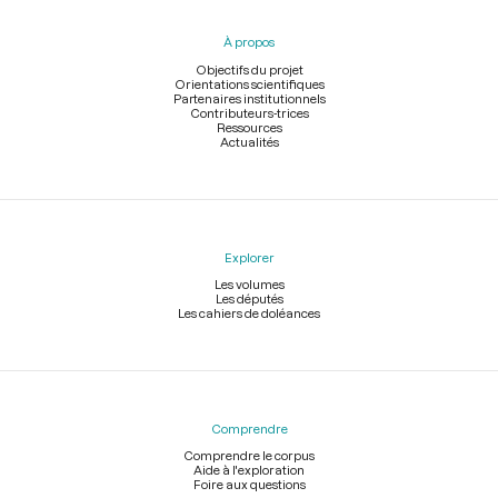
du
pied
À propos
de
page
Objectifs du projet
Orientations scientifiques
Partenaires institutionnels
Contributeurs-trices
Ressources
Actualités
Explorer
Les volumes
Les députés
Les cahiers de doléances
Comprendre
Comprendre le corpus
Aide à l'exploration
Foire aux questions