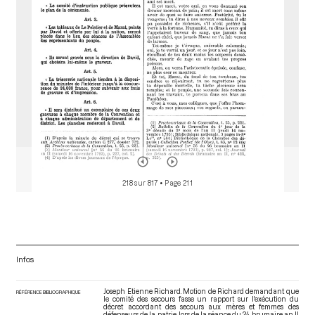
r
218 sur 817
• Page 211
Infos
Joseph Etienne Richard. Motion de Richard demandant que
RÉFÉRENCE BIBLIOGRAPHIQUE
le comité des secours fasse un rapport sur l'exécution du
décret accordant des secours aux mères et femmes des
défenseurs de la patrie, lors de la séance du 24 brumaire an II