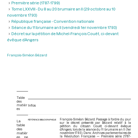
Première série (1787-1799)
Tome LXXVIII - Du 8 au 20 brumaire an II (29 octobre au 10
novembre 1793)
République française - Convention nationale
Séance du 11 brumaire an II (vendredi 1er novembre 1793)
Décret sur la pétition de Michel-François Couët, ci-devant
évêque d’Angers
François-Siméon Bézard
Table
des
matièr
Infos
es
François-Siméon Bézard. Passage à l'ordre du jour
RÉFÉRENCE BIBLIOGRAPHIQUE
La
sur le décret présenté par Bézard relatif à la
table
pétition du citoyen Couët, ci-devant évêque
des
d’Angers, lors de la séance du 11 brumaire an II (1er
matièr
novembre 1793). Dans : Archives parlementaires de
la Révolution Française — Première série (1787-
es ne