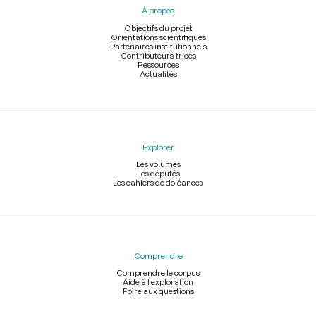
À propos
de
page
Objectifs du projet
Orientations scientifiques
Partenaires institutionnels
Contributeurs-trices
Ressources
Actualités
Explorer
Les volumes
Les députés
Les cahiers de doléances
Comprendre
Comprendre le corpus
Aide à l'exploration
Foire aux questions