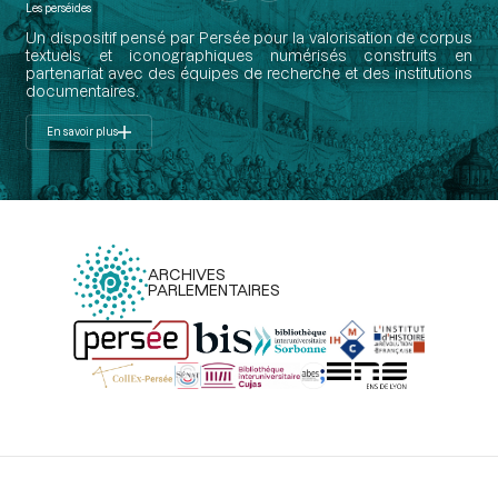
Les perséides
Un dispositif pensé par Persée pour la valorisation de corpus
textuels et iconographiques numérisés construits en
partenariat avec des équipes de recherche et des institutions
documentaires.
En savoir plus
ARCHIVES
PARLEMENTAIRES
Menu
du
pied