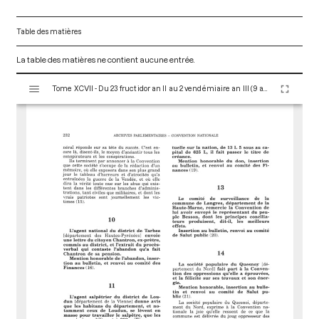
Table des matières
La table des matières ne contient aucune entrée.
V
Tome XCVII - Du 23 fructidor an II au 2 vendémiaire an III (9 au 23 septembre 1794)
i
s
u
a
l
i
s
e
u
r
M
i
r
a
d
o
r