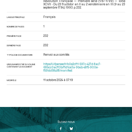
Révolution Française — Première série (1787-1799) — Tome
XCVII - Du 23 fructidor an II au 2 vendémiaire an III (9 au 23
septembre 1794)
. 1993. p. 232.
Français
LANGUE PRINCIPALE
1
NOMBRE DE PAGES
232
PREMIÈRE PAGE
232
DERNIÈRE PAGE
Renvoi aux comités
TYPOLOGIE DOCUMENTAIRE
https://iiif.persee.fr/b0e2cf11-597c-427d-8ac7-
URI DU MANIFEST IIIF DU VOLUME
CONTENANT LE DOCUMENT
68bcc0acf13b/f1d1ce3a-9b4b-48f5-900e-
f551dd5f44f8/manifest
11 octobre 2024 à 07:19
MODIFIÉ LE
Suivez-nous