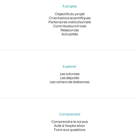
pied
À propos
de
page
Objectifs du projet
Orientations scientifiques
Partenaires institutionnels
Contributeurs-trices
Ressources
Actualités
Explorer
Les volumes
Les députés
Les cahiers de doléances
Comprendre
Comprendre le corpus
Aide à l'exploration
Foire aux questions