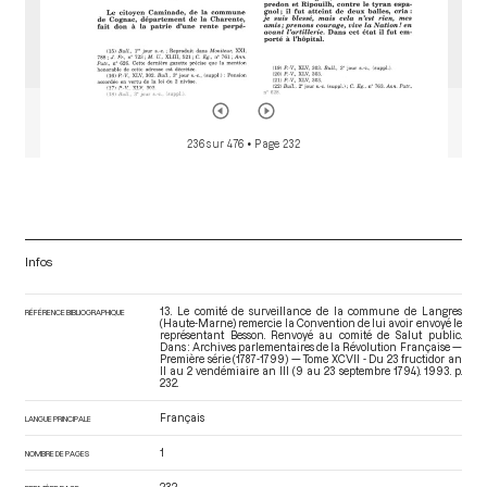
236 sur 476
• Page 232
Infos
13. Le comité de surveillance de la commune de Langres
RÉFÉRENCE BIBLIOGRAPHIQUE
(Haute-Marne) remercie la Convention de lui avoir envoyé le
représentant Besson. Renvoyé au comité de Salut public.
Dans : Archives parlementaires de la Révolution Française —
Première série (1787-1799) — Tome XCVII - Du 23 fructidor an
II au 2 vendémiaire an III (9 au 23 septembre 1794)
. 1993. p.
232.
Français
LANGUE PRINCIPALE
1
NOMBRE DE PAGES