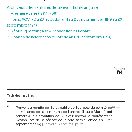
Archives parlementaires de la Révolution Française
Première série (1787-1799)
Tome XCVII - Du 23 fructidor an II au 2 vendémiaire an III (9 au 23
septembre 1794)
République française - Convention nationale
Séance de la 1ère sans-culottide an II (17 septembre 1794)
Partager
Table des matières
Renvoi au comité de Salut public de l'adresse du comité de
surveillance de la commune de Langres (Haute-Marne) qui
remercie la Convention de lui avoir envoyé le représentant
Besson, lors de la séance de la 1ère sans-culottide an II (17
septembre 1794)
[Renvoi aux comités]
p.232