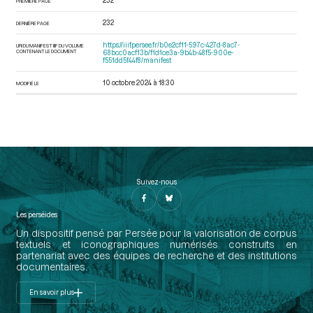
232
PREMIÈRE PAGE
232
DERNIÈRE PAGE
https://iiif.persee.fr/b0e2cf11-597c-427d-8ac7-
URI DU MANIFEST IIIF DU VOLUME
CONTENANT LE DOCUMENT
68bcc0acf13b/f1d1ce3a-9b4b-48f5-900e-
f551dd5f44f8/manifest
10 octobre 2024 à 18:30
MODIFIÉ LE
Suivez-nous
Les perséides
Un dispositif pensé par Persée pour la valorisation de corpus
textuels et iconographiques numérisés construits en
partenariat avec des équipes de recherche et des institutions
documentaires.
En savoir plus