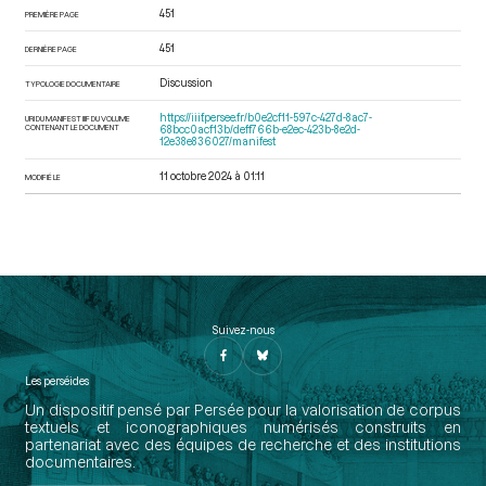
451
PREMIÈRE PAGE
451
DERNIÈRE PAGE
Discussion
TYPOLOGIE DOCUMENTAIRE
https://iiif.persee.fr/b0e2cf11-597c-427d-8ac7-
URI DU MANIFEST IIIF DU VOLUME
CONTENANT LE DOCUMENT
68bcc0acf13b/deff766b-e2ec-423b-8e2d-
12e38e836027/manifest
11 octobre 2024 à 01:11
MODIFIÉ LE
Suivez-nous
Les perséides
Un dispositif pensé par Persée pour la valorisation de corpus
textuels et iconographiques numérisés construits en
partenariat avec des équipes de recherche et des institutions
documentaires.