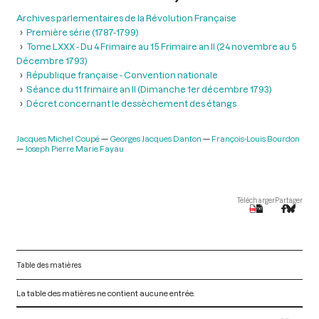
Archives parlementaires de la Révolution Française
Première série (1787-1799)
Tome LXXX - Du 4 Frimaire au 15 Frimaire an II (24 novembre au 5
Décembre 1793)
République française - Convention nationale
Séance du 11 frimaire an II (Dimanche 1er décembre 1793)
Décret concernant le dessèchement des étangs
Jacques Michel Coupé
Georges Jacques Danton
François-Louis Bourdon
Joseph Pierre Marie Fayau
Télécharger
Partager
Table des matières
La table des matières ne contient aucune entrée.
V