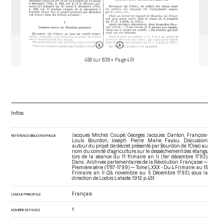
458 sur 838
• Page 451
Infos
Jacques Michel Coupé, Georges Jacques Danton, François-
RÉFÉRENCE BIBLIOGRAPHIQUE
Louis Bourdon, Joseph Pierre Marie Fayau. Discussion
autour du projet de décret, présenté par Bourdon de l'Oise) au
nom du comité d'agriculture, sur le dessèchement des étangs,
lors de la séance du 11 frimaire an II (1er décembre 1793).
Dans : Archives parlementaires de la Révolution Française —
Première série (1787-1799) — Tome LXXX - Du 4 Frimaire au 15
Frimaire an II (24 novembre au 5 Décembre 1793)
, sous la
direction de Lodoïs Lataste. 1912. p. 451.
Français
LANGUE PRINCIPALE
1
NOMBRE DE PAGES