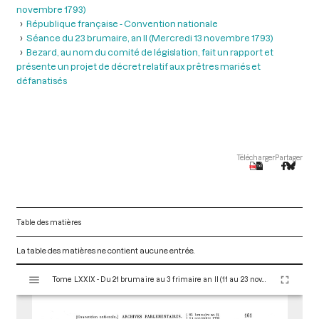
novembre 1793)
République française - Convention nationale
Séance du 23 brumaire, an II (Mercredi 13 novembre 1793)
Bezard, au nom du comité de législation, fait un rapport et
présente un projet de décret relatif aux prêtres mariés et
défanatisés
Télécharger
Partager
Table des matières
La table des matières ne contient aucune entrée.
V
Tome LXXIX - Du 21 brumaire au 3 frimaire an II (11 au 23 novembre 1793)
i
s
u