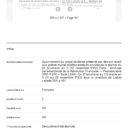
168 sur 817
• Page 161
Infos
Ajournement du projet de décret présenté par Bézard relatif
RÉFÉRENCE BIBLIOGRAPHIQUE
aux prêtres mariés et défanatisés, en annexe de la séance du
23 brumaire an II (13 novembre 1793). Dans : Archives
parlementaires de la Révolution Française — Première série
(1787-1799) — Tome LXXIX - Du 21 brumaire au 3 frimaire an
II (11 au 23 novembre 1793)
, sous la direction de Lodoïs
Lataste. 1911. p. 161.
Français
LANGUE PRINCIPALE
1
NOMBRE DE PAGES
161
PREMIÈRE PAGE
161
DERNIÈRE PAGE
Déroulement des séances
TYPOLOGIE DOCUMENTAIRE