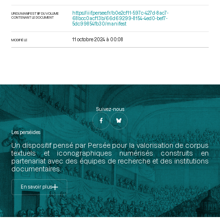
https://iiif.persee.fr/b0e2cf11-597c-427d-8ac7-
URI DU MANIFEST IIIF DU VOLUME
CONTENANT LE DOCUMENT
68bcc0acf13b/66d69299-8154-4ed0-bef7-
5dc99854fb30/manifest
11 octobre 2024 à 00:08
MODIFIÉ LE
Suivez-nous
Les perséides
Un dispositif pensé par Persée pour la valorisation de corpus
textuels et iconographiques numérisés construits en
partenariat avec des équipes de recherche et des institutions
documentaires.
En savoir plus