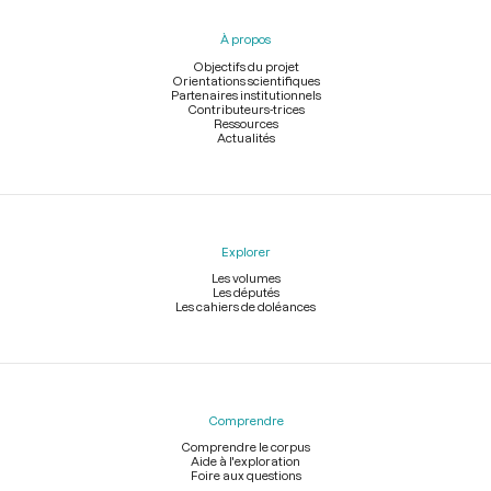
du
pied
À propos
de
page
Objectifs du projet
Orientations scientifiques
Partenaires institutionnels
Contributeurs-trices
Ressources
Actualités
Explorer
Les volumes
Les députés
Les cahiers de doléances
Comprendre
Comprendre le corpus
Aide à l'exploration
Foire aux questions