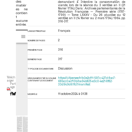
des
demandant à interdire la consommation de
matièr
viande, lors de la séance du 3 ventôse an II (21
février 1794). Dans : Archives parlementaires de la
es ne
Révolution Française — Première série (1787-
contien
1799) — Tome LXXXV - Du 26 pluviôse au 12
t
ventôse an II (14 février au 2 mars 1794)
. 1964. pp.
aucune
316-317.
entrée.
Français
LANGUE PRINCIPALE
V
Tome LXXXV - Du 26 pluviôse au 12 ventôse an II (14 février au 2 mars 17
i
2
NOMBRE DE PAGES
s
u
316
PREMIÈRE PAGE
a
317
l
DERNIÈRE PAGE
i
Discussion
TYPOLOGIE DOCUMENTAIRE
s
e
Téléch
https://iiif.persee.fr/b0e2cf11-597c-427d-8ac7-
URI DU MANIFEST IIIF DU VOLUME
arger
CONTENANT LE DOCUMENT
68bcc0acf13b/ba94b825-e3c0-4e21-8f82-
u
Part
33d949d61fc7/manifest
age
r
r
M
11 octobre 2024 à 01:38
MODIFIÉ LE
i
r
a
d
o
r