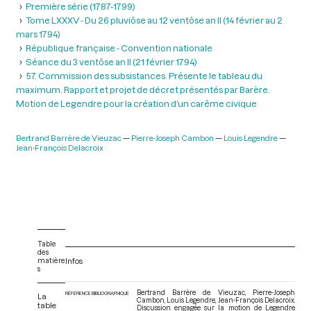
Première série (1787-1799)
Tome LXXXV - Du 26 pluviôse au 12 ventôse an II (14 février au 2
mars 1794)
République française - Convention nationale
Séance du 3 ventôse an II (21 février 1794)
57. Commission des subsistances. Présente le tableau du
maximum. Rapport et projet de décret présentés par Barère.
Motion de Legendre pour la création d’un carême civique
Bertrand Barrère de Vieuzac
Pierre-Joseph Cambon
Louis Legendre
Jean-François Delacroix
Table
des
matière
Infos
s
Bertrand Barrère de Vieuzac, Pierre-Joseph
RÉFÉRENCE BIBLIOGRAPHIQUE
La
Cambon, Louis Legendre, Jean-François Delacroix.
table
Discussion engagée sur la motion de Legendre