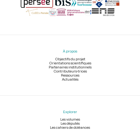
Menu
du
pied
À propos
de
page
Objectifs du projet
Orientations scientifiques
Partenaires institutionnels
Contributeurs-trices
Ressources
Actualités
Explorer
Les volumes
Les députés
Les cahiers de doléances