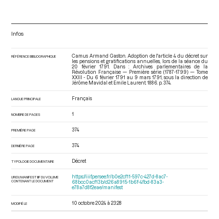
Infos
Camus Armand Gaston. Adoption de l'article 4 du décret sur
RÉFÉRENCE BIBLIOGRAPHIQUE
les pensions et gratifications annuelles, lors de la séance du
20 février 1791. Dans : Archives parlementaires de la
Révolution Française — Première série (1787-1799) — Tome
XXIII - Du 6 février 1791 au 9 mars 1791
, sous la direction de
Jérôme Mavidal et Emile Laurent. 1886. p. 374.
Français
LANGUE PRINCIPALE
1
NOMBRE DE PAGES
374
PREMIÈRE PAGE
374
DERNIÈRE PAGE
Décret
TYPOLOGIE DOCUMENTAIRE
https://iiif.persee.fr/b0e2cf11-597c-427d-8ac7-
URI DU MANIFEST IIIF DU VOLUME
CONTENANT LE DOCUMENT
68bcc0acf13b/d26a8915-1b6f-4fbd-83a3-
e78a7d8f2eae/manifest
10 octobre 2024 à 23:28
MODIFIÉ LE