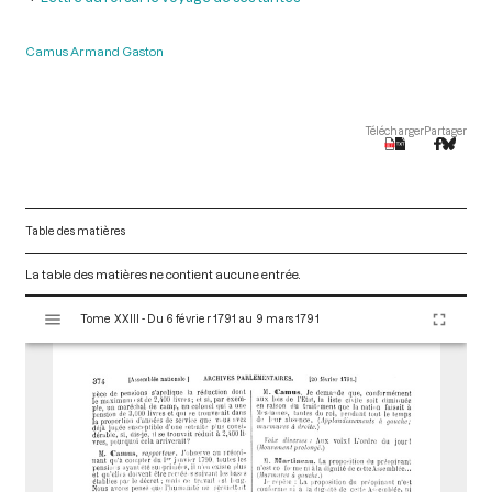
Camus Armand Gaston
Télécharger
Partager
Table des matières
La table des matières ne contient aucune entrée.
V
Tome XXIII - Du 6 février 1791 au 9 mars 1791
i
s
u
a
l
i
s
e