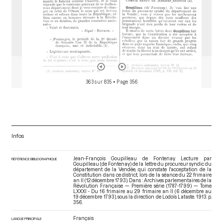
363 sur 835
• Page 356
Infos
Jean-François Goupilleau de Fontenay. Lecture par
RÉFÉRENCE BIBLIOGRAPHIQUE
Goupilleau (de Fontenay) de la lettre du procureur syndic du
département de la Vendée, qui constate l'acceptation de la
Constitution dans ce district, lors de la séance du 22 frimaire
an II (12 décembre 1793). Dans : Archives parlementaires de la
Révolution Française — Première série (1787-1799) — Tome
LXXXI - Du 16 frimaire au 29 frimaire an II (6 décembre au
19 décembre 1793)
, sous la direction de Lodoïs Lataste. 1913. p.
356.
Français
LANGUE PRINCIPALE