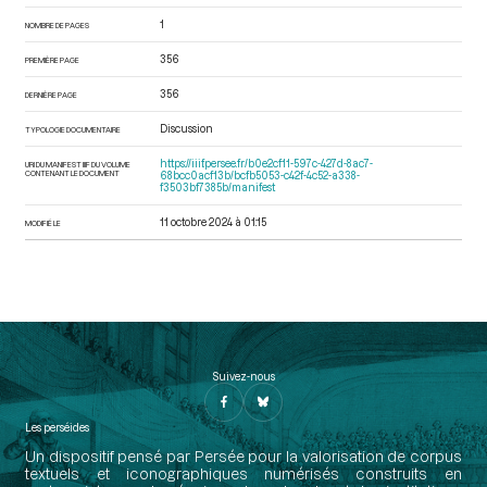
1
NOMBRE DE PAGES
356
PREMIÈRE PAGE
356
DERNIÈRE PAGE
Discussion
TYPOLOGIE DOCUMENTAIRE
https://iiif.persee.fr/b0e2cf11-597c-427d-8ac7-
URI DU MANIFEST IIIF DU VOLUME
CONTENANT LE DOCUMENT
68bcc0acf13b/bcfb5053-c42f-4c52-a338-
f3503bf7385b/manifest
11 octobre 2024 à 01:15
MODIFIÉ LE
Suivez-nous
Les perséides
Un dispositif pensé par Persée pour la valorisation de corpus
textuels et iconographiques numérisés construits en