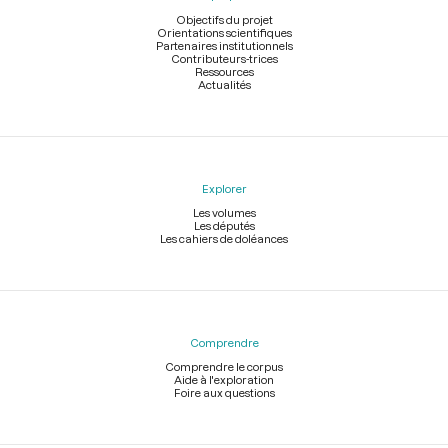
page
Objectifs du projet
Orientations scientifiques
Partenaires institutionnels
Contributeurs-trices
Ressources
Actualités
Explorer
Les volumes
Les députés
Les cahiers de doléances
Comprendre
Comprendre le corpus
Aide à l'exploration
Foire aux questions