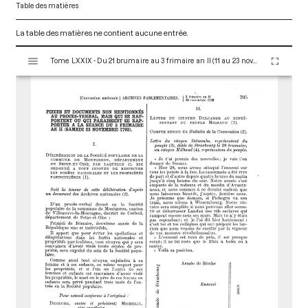
Table des matières
La table des matières ne contient aucune entrée.
V
Tome LXXIX - Du 21 brumaire au 3 frimaire an II (11 au 23 novembre 1793)
i
s
u
a
l
i
s
e
u
r
M
i
r
a
d
o
r