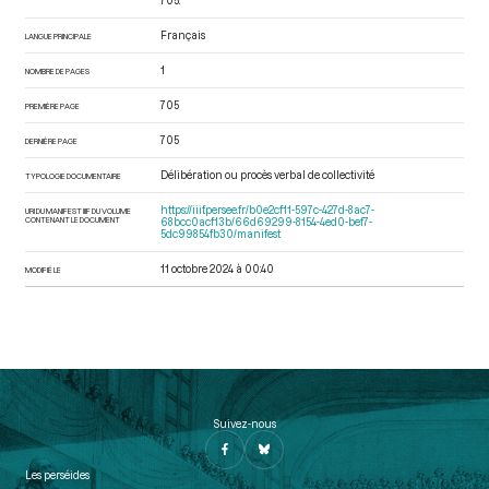
705.
Français
LANGUE PRINCIPALE
1
NOMBRE DE PAGES
705
PREMIÈRE PAGE
705
DERNIÈRE PAGE
Délibération ou procès verbal de collectivité
TYPOLOGIE DOCUMENTAIRE
https://iiif.persee.fr/b0e2cf11-597c-427d-8ac7-
URI DU MANIFEST IIIF DU VOLUME
CONTENANT LE DOCUMENT
68bcc0acf13b/66d69299-8154-4ed0-bef7-
5dc99854fb30/manifest
11 octobre 2024 à 00:40
MODIFIÉ LE
Suivez-nous
Les perséides