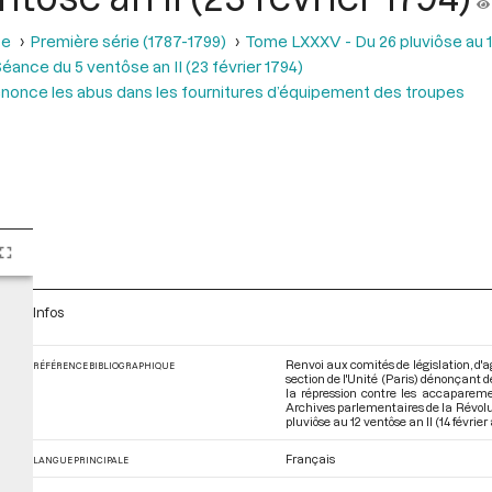
se
Première série (1787-1799)
Tome LXXXV - Du 26 pluviôse au 12 
éance du 5 ventôse an II (23 février 1794)
 Dénonce les abus dans les fournitures d’équipement des troupes
Infos
Renvoi aux comités de législation, d'a
RÉFÉRENCE BIBLIOGRAPHIQUE
section de l'Unité (Paris) dénonçant 
la répression contre les accaparemen
Archives parlementaires de la Révol
pluviôse au 12 ventôse an II (14 févrie
Français
LANGUE PRINCIPALE