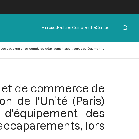
Rechercher
Menu
À propos
Explorer
Comprendre
Contact
de
l'en-
tête
ant des abus dans les fournitures d'équipement des troupes et réclamant la
re et de commerce de
on de l'Unité (Paris)
 d'équipement des
 accaparements, lors