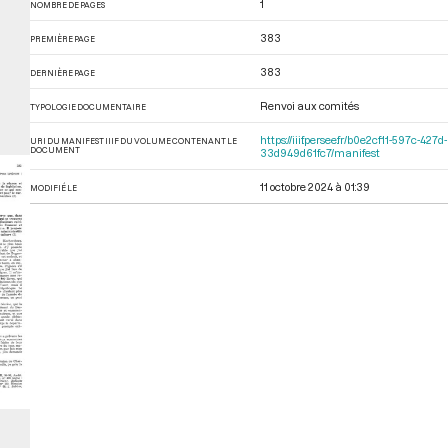
1
NOMBRE DE PAGES
383
PREMIÈRE PAGE
383
DERNIÈRE PAGE
Renvoi aux comités
TYPOLOGIE DOCUMENTAIRE
https://iiif.persee.fr/b0e2cf11-597c-
URI DU MANIFEST IIIF DU VOLUME CONTENANT LE
DOCUMENT
33d949d61fc7/manifest
11 octobre 2024 à 01:39
MODIFIÉ LE