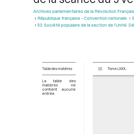
Archives parlementaires de la Révolution Françai
République française - Convention nationale
S
53. Société populaire de la section de l’Unité.
V
Table des matières
Tome LXXXV - Du 26 pluviôse au 12 ventôse an II (14 février au 2 mars 1794)
i
s
La table des
u
matières ne
contient aucune
a
entrée.
l
i
s
e
u
r