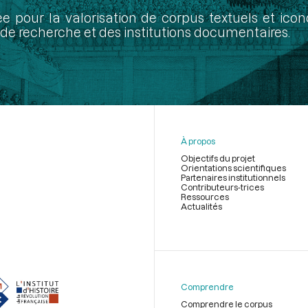
ée pour la valorisation de corpus textuels et ic
de recherche et des institutions documentaires.
À propos
Objectifs du projet
Orientations scientifiques
Partenaires institutionnels
Contributeurs-trices
Ressources
Actualités
Menu
du
pied
de
Comprendre
page
Comprendre le corpus