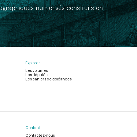
onographiques numérisés construits en
Explorer
Les volumes
Les députés
Les cahiers de doléances
Contact
Contactez-nous