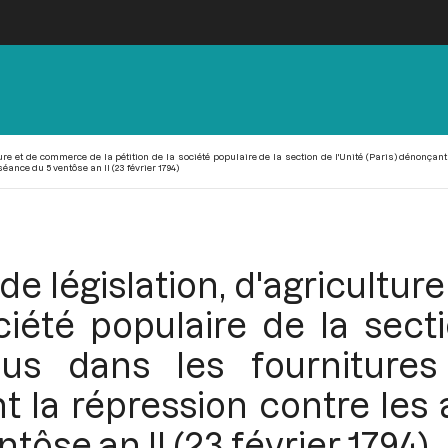
ure et de commerce de la pétition de la société populaire de la section de l'Unité (Paris) dénonç
ance du 5 ventôse an II (23 février 1794)
de législation, d'agricultu
ciété populaire de la secti
us dans les fournitures
t la répression contre les
tôse an II (23 février 1794)