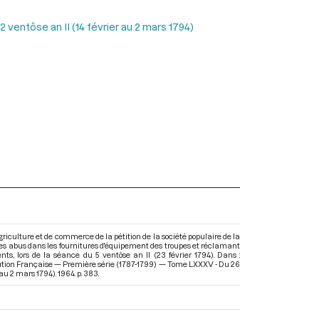
ventôse an II (14 février au 2 mars 1794)
griculture et de commerce de la pétition de la société populaire de la
des abus dans les fournitures d'équipement des troupes et réclamant
ts, lors de la séance du 5 ventôse an II (23 février 1794). Dans :
ution Française — Première série (1787-1799) — Tome LXXXV - Du 26
r au 2 mars 1794)
. 1964. p. 383.