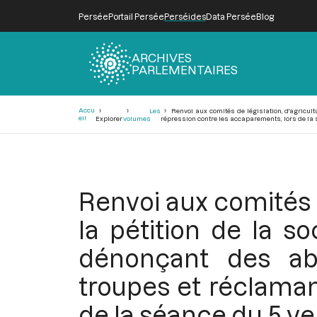
Persée
Portail Persée
Perséides
Data Persée
Blog
ARCHIVES
PARLEMENTAIRES
Fil
Accu
Les
Renvoi aux comités de législation, d'agricult
d'Ariane
eil
Explorer
volumes
répression contre les accaparements, lors de la sé
Renvoi aux comités 
la pétition de la so
dénonçant des ab
troupes et réclaman
de la séance du 5 ven