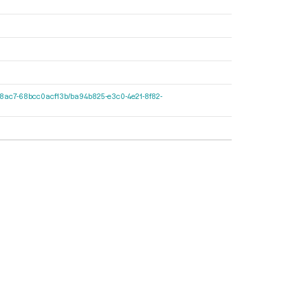
427d-8ac7-68bcc0acf13b/ba94b825-e3c0-4e21-8f82-