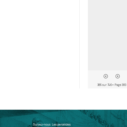
385 sur 746
• Page 383
Suivez-nous
Les perséides