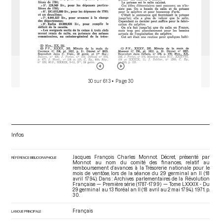
30 sur 613
• Page 30
Infos
Jacques François Charles Monnot. Décret, présenté par
RÉFÉRENCE BIBLIOGRAPHIQUE
Monnot au nom du comité des finances, relatif au
remboursement d’avances à la Trésorerie nationale pour le
mois de ventôse, lors de la séance du 29 germinal an II (18
avril 1794). Dans : Archives parlementaires de la Révolution
Française — Première série (1787-1799) — Tome LXXXIX - Du
29 germinal au 13 floréal an II (18 avril au 2 mai 1794)
. 1971. p.
30.
Français
LANGUE PRINCIPALE