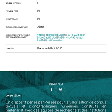
1
NOMBRE DE PAGES
30
PREMIÈRE PAGE
30
DERNIÈRE PAGE
Décret
TYPOLOGIE DOCUMENTAIRE
https://iiif.persee.fr/b0e2cf11-597c-427d-8ac7-
URI DU MANIFEST IIIF DU VOLUME
CONTENANT LE DOCUMENT
68bcc0acf13b/bd24a548-148d-493f-a4ed-
4de8fe6fcbc8/manifest
11 octobre 2024 à 03:50
MODIFIÉ LE
Suivez-nous
Les perséides
Un dispositif pensé par Persée pour la valorisation de corpus
textuels et iconographiques numérisés construits en
partenariat avec des équipes de recherche et des institutions