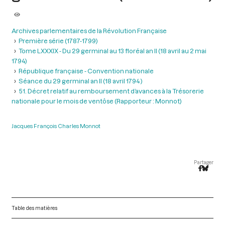
Archives parlementaires de la Révolution Française
Première série (1787-1799)
Tome LXXXIX - Du 29 germinal au 13 floréal an II (18 avril au 2 mai
1794)
République française - Convention nationale
Séance du 29 germinal an II (18 avril 1794 )
51. Décret relatif au remboursement d’avances à la Trésorerie
nationale pour le mois de ventôse (Rapporteur : Monnot)
Jacques François Charles Monnot
Partager
Table des matières