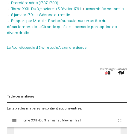
Première série (1787-1799)
Tome XXII - Du 3 janvier au 5 février 1791
Assemblée nationale
8 janvier 1791
Séance du matin
Rapport par M. de La Rochefoucauld, sur un arrêté du
département de la Gironde qui faisait cesser la perception de
divers droits
La Rochefoucauld d'Enville Louis Alexandre, duc de
Télécharger
Partager
Table des matières
La table des matières ne contient aucune entrée.
V
Tome XXII - Du 3 janvier au 5 février 1791
i
s
u