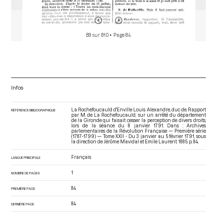
89 sur 810
• Page 84
Infos
La Rochefoucauld d'Enville Louis Alexandre, duc de. Rapport
RÉFÉRENCE BIBLIOGRAPHIQUE
par M. de La Rochefoucauld, sur un arrêté du département
de la Gironde qui faisait cesser la perception de divers droits,
lors de la séance du 8 janvier 1791. Dans : Archives
parlementaires de la Révolution Française — Première série
(1787-1799) — Tome XXII - Du 3 janvier au 5 février 1791
, sous
la direction de Jérôme Mavidal et Emile Laurent. 1885. p. 84.
Français
LANGUE PRINCIPALE
1
NOMBRE DE PAGES
84
PREMIÈRE PAGE
84
DERNIÈRE PAGE