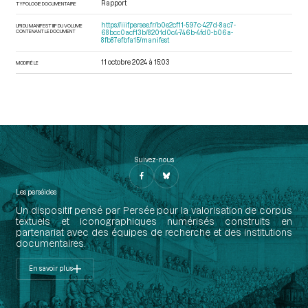
Rapport
TYPOLOGIE DOCUMENTAIRE
https://iiif.persee.fr/b0e2cf11-597c-427d-8ac7-
URI DU MANIFEST IIIF DU VOLUME
CONTENANT LE DOCUMENT
68bcc0acf13b/8201d0c4-746b-4fd0-b06a-
8fb87efbfa15/manifest
11 octobre 2024 à 15:03
MODIFIÉ LE
Suivez-nous
Les perséides
Un dispositif pensé par Persée pour la valorisation de corpus
textuels et iconographiques numérisés construits en
partenariat avec des équipes de recherche et des institutions
documentaires.
En savoir plus