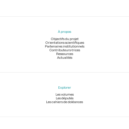
Menu
du
pied
À propos
de
page
Objectifs du projet
Orientations scientifiques
Partenaires institutionnels
Contributeurs-trices
Ressources
Actualités
Explorer
Les volumes
Les députés
Les cahiers de doléances