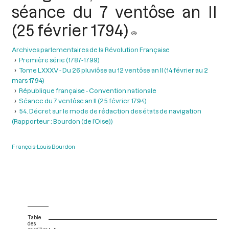
séance du 7 ventôse an II
(25 février 1794)
Archives parlementaires de la Révolution Française
Première série (1787-1799)
Tome LXXXV - Du 26 pluviôse au 12 ventôse an II (14 février au 2
mars 1794)
République française - Convention nationale
Séance du 7 ventôse an II (25 février 1794)
54. Décret sur le mode de rédaction des états de navigation
(Rapporteur : Bourdon (de l’Oise))
François-Louis Bourdon
Table
des