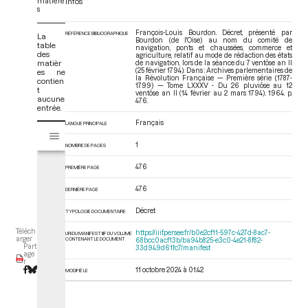
matière
Infos
s
François-Louis Bourdon. Décret, présenté par
RÉFÉRENCE BIBLIOGRAPHIQUE
La
Bourdon (de l'Oise) au nom du comité de
table
navigation, ponts et chaussées, commerce et
des
agriculture, relatif au mode de rédaction des états
matièr
de navigation, lors de la séance du 7 ventôse an II
(25 février 1794). Dans : Archives parlementaires de
es ne
la Révolution Française — Première série (1787-
contien
1799) — Tome LXXXV - Du 26 pluviôse au 12
t
ventôse an II (14 février au 2 mars 1794)
. 1964. p.
aucune
476.
entrée.
Français
LANGUE PRINCIPALE
V
Tome LXXXV - Du 26 pluviôse au 12 ventôse an II (14 février au 2 mars 17
i
1
NOMBRE DE PAGES
s
u
476
PREMIÈRE PAGE
a
476
l
DERNIÈRE PAGE
i
Décret
TYPOLOGIE DOCUMENTAIRE
s
e
Téléch
https://iiif.persee.fr/b0e2cf11-597c-427d-8ac7-
URI DU MANIFEST IIIF DU VOLUME
arger
CONTENANT LE DOCUMENT
68bcc0acf13b/ba94b825-e3c0-4e21-8f82-
u
Part
33d949d61fc7/manifest
age
r
r
M
11 octobre 2024 à 01:42
MODIFIÉ LE
i
r