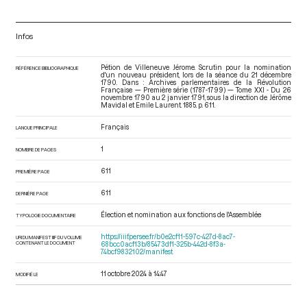
Infos
Pétion de Villeneuve Jérome. Scrutin pour la nomination
RÉFÉRENCE BIBLIOGRAPHIQUE
d'un nouveau président, lors de la séance du 21 décembre
1790. Dans : Archives parlementaires de la Révolution
Française — Première série (1787-1799) — Tome XXI - Du 26
novembre 1790 au 2 janvier 1791
, sous la direction de Jérôme
Mavidal et Emile Laurent. 1885. p. 611.
Français
LANGUE PRINCIPALE
1
NOMBRE DE PAGES
611
PREMIÈRE PAGE
611
DERNIÈRE PAGE
Élection et nomination aux fonctions de l'Assemblée
TYPOLOGIE DOCUMENTAIRE
https://iiif.persee.fr/b0e2cf11-597c-427d-8ac7-
URI DU MANIFEST IIIF DU VOLUME
CONTENANT LE DOCUMENT
68bcc0acf13b/85473df1-325b-442d-8f3a-
74bcf9832102/manifest
11 octobre 2024 à 14:47
MODIFIÉ LE