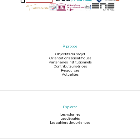
Menu
du
pied
À propos
de
page
Objectifs du projet
Orientations scientifiques
Partenaires institutionnels
Contributeurs-trices
Ressources
Actualités
Explorer
Les volumes
Les députés
Les cahiers de doléances