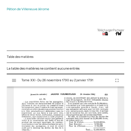
Pétion de Villeneuve Jérome
Télécharger
Partager
Table des matières
La table des matières ne contient aucune entrée.
V
Tome XXI - Du 26 novembre 1790 au 2 janvier 1791
i
s
u
a
l
i
s
e
u