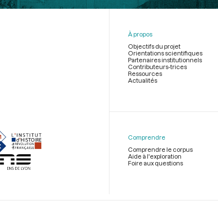
À propos
Objectifs du projet
Orientations scientifiques
Partenaires institutionnels
Contributeurs-trices
Ressources
Actualités
Menu
du
pied
de
Comprendre
page
Comprendre le corpus
Aide à l'exploration
Foire aux questions