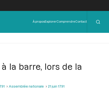
Rechercher
Menu
À propos
Explorer
Comprendre
Contact
de
l'en-
tête
 la barre, lors de la
1791
Assemblée nationale
21 juin 1791