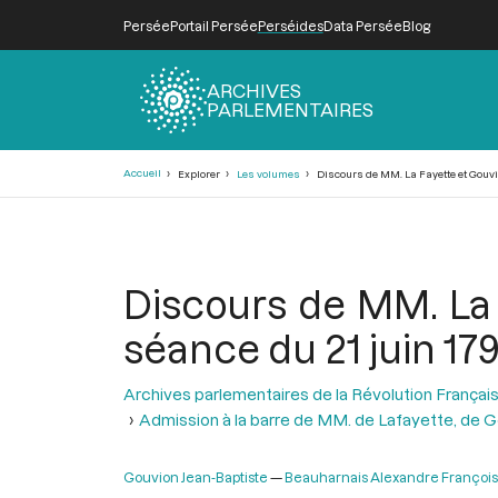
Persée
Portail Persée
Perséides
Data Persée
Blog
ARCHIVES
PARLEMENTAIRES
Fil
Accueil
Explorer
Les volumes
Discours de MM. La Fayette et Gouvion
d'Ariane
Discours de MM. La F
séance du 21 juin 179
Archives parlementaires de la Révolution Françai
Admission à la barre de MM. de Lafayette, de Go
Gouvion Jean-Baptiste
Beauharnais Alexandre François