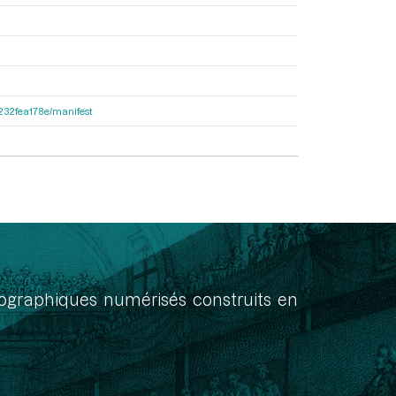
ea232fea178e/manifest
onographiques numérisés construits en