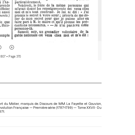
 807
• Page 370
rt du Motier, marquis de. Discours de MM. La Fayette et Gouvion,
 Révolution Française — Première série (1787-1799) — Tome XXVII - Du
371.