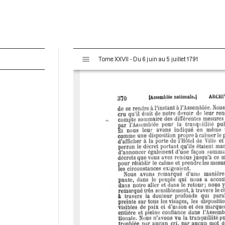
V
Tome XXVII - Du 6 juin au 5 juillet 1791
i
s
u
a
l
i
s
e
u
r
M
i
r
a
d
o