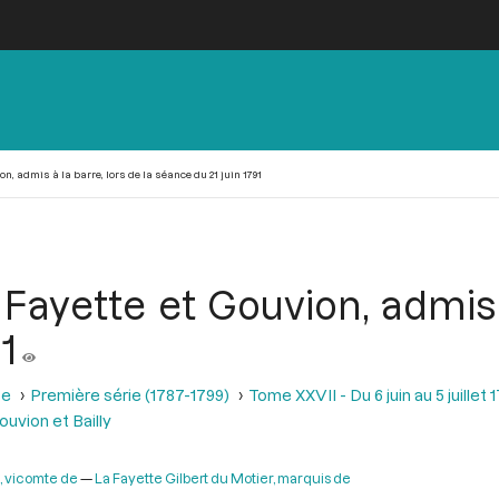
, admis à la barre, lors de la séance du 21 juin 1791
ayette et Gouvion, admis à
1
se
Première série (1787-1799)
Tome XXVII - Du 6 juin au 5 juillet 
uvion et Bailly
, vicomte de
La Fayette Gilbert du Motier, marquis de