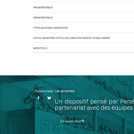
PREMIÈRE PAGE
DERNIÈRE PAGE
TYPOLOGIE DOCUMENTAIRE
URI DU MANIFEST IIIF DU VOLUME CONTENANT LE DOCUMENT
MODIFIÉ LE
Suivez-nous
Les perséides
Un dispositif pensé par Pers
partenariat avec des équipes 
En savoir plus