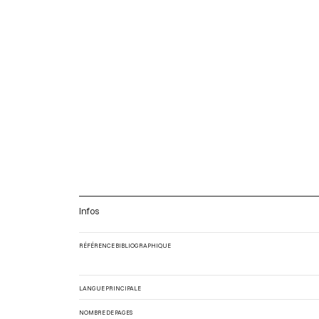
Infos
RÉFÉRENCE BIBLIOGRAPHIQUE
LANGUE PRINCIPALE
NOMBRE DE PAGES