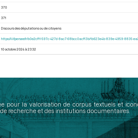
370
371
Discours des députations ou de citoyens
https://iiif.persee.fr/b0e2cf11-597c-427d-8ac7-68bcc0acf13b/1b623e4b-839e-4959-8835-
10 octobre 2024 à 23:32
ée pour la valorisation de corpus textuels et ic
de recherche et des institutions documentaires.