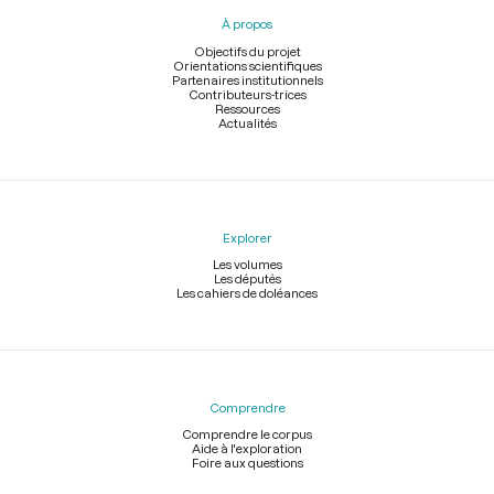
pied
À propos
de
page
Objectifs du projet
Orientations scientifiques
Partenaires institutionnels
Contributeurs-trices
Ressources
Actualités
Explorer
Les volumes
Les députés
Les cahiers de doléances
Comprendre
Comprendre le corpus
Aide à l'exploration
Foire aux questions