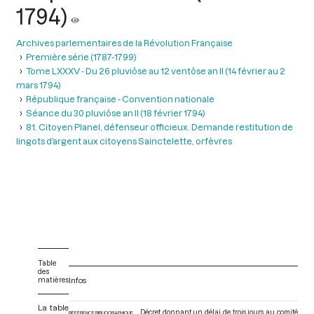
1794)
Archives parlementaires de la Révolution Française
Première série (1787-1799)
Tome LXXXV - Du 26 pluviôse au 12 ventôse an II (14 février au 2
mars 1794)
République française - Convention nationale
Séance du 30 pluviôse an II (18 février 1794)
81. Citoyen Planel, défenseur officieux. Demande restitution de
lingots d’argent aux citoyens Sainctelette, orfèvres
Table
des
matières
Infos
La table
Décret donnant un délai de trois jours au comité
RÉFÉRENCE BIBLIOGRAPHIQUE