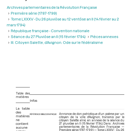
Archives parlementaires de la Révolution Française
Première série (1787-1799)
Tome LXXXV - Du 26 pluviôse au 12 ventôse an II (14 février au 2
mars 1794)
République française - Convention nationale
Séance du 27 Pluviôse an II (15 février 1794)
Pièces annexes
III. Citoyen Salette, d’Avignon. Ode sur le fédéralisme
Table des
matières
Infos
La table
des
Annonce de don patriotique d'un poème par un
RÉFÉRENCE BIBLIOGRAPHIQUE
matières
citoyen de la ville d'Avignon, transmis par le
ne
citoyen Salette aîné, en annexe de la séance du
contient
27 pluviôse an II (15 février 1794). Dans : Archives
parlementaires de la Révolution Française —
aucune
Première série (1787-1799) — Tome LXXXV - Du 26