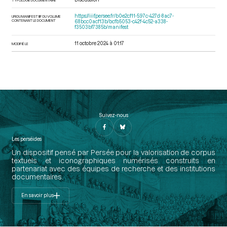
https://iiif.persee.fr/b0e2cf11-597c-427d-8ac7-
URI DU MANIFEST IIIF DU VOLUME
CONTENANT LE DOCUMENT
68bcc0acf13b/bcfb5053-c42f-4c52-a338-
f3503bf7385b/manifest
11 octobre 2024 à 01:17
MODIFIÉ LE
Suivez-nous
Les perséides
Un dispositif pensé par Persée pour la valorisation de corpus
textuels et iconographiques numérisés construits en
partenariat avec des équipes de recherche et des institutions
documentaires.
En savoir plus