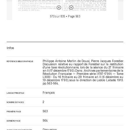
570 sur 835
• Page 563
Infos
Philippe Antoine Merlin de Douai, Pierre Jacques Forestier.
RÉFÉRENCE BIBLIOGRAPHIQUE
Discussion relative au rapport de Forestier sur la restitution
d'une taxe révolutionnaire, lors de la séance du 27 frimaire
an II (17 décembre 1793). Dans : Archives parlementaires de la
Révolution Française — Première série (1787-1799) — Tome
LXXXI - Du 16 frimaire au 29 frimaire an II (6 décembre au
19 décembre 1793)
, sous la direction de Lodoïs Lataste. 1913.
pp. 563-564.
Français
LANGUE PRINCIPALE
2
NOMBRE DE PAGES
563
PREMIÈRE PAGE
564
DERNIÈRE PAGE
Discussion
TYPOLOGIE DOCUMENTAIRE