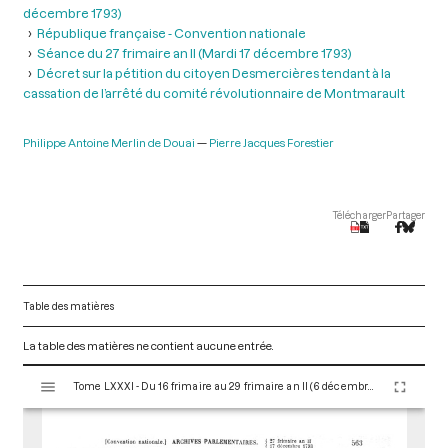
décembre 1793)
République française - Convention nationale
Séance du 27 frimaire an II (Mardi 17 décembre 1793)
Décret sur la pétition du citoyen Desmercières tendant à la
cassation de l’arrêté du comité révolutionnaire de Montmarault
Philippe Antoine Merlin de Douai
Pierre Jacques Forestier
Télécharger
Partager
Table des matières
La table des matières ne contient aucune entrée.
V
Tome LXXXI - Du 16 frimaire au 29 frimaire an II (6 décembre au 19 décembre 1793)
i
s
u