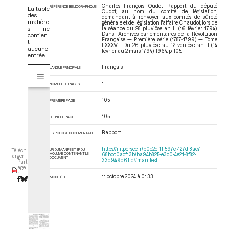
Charles François Oudot. Rapport du député
RÉFÉRENCE BIBLIOGRAPHIQUE
La table
Oudot, au nom du comité de législation,
des
demandant à renvoyer aux comités de sûreté
matière
générale et de législation l'affaire Chaudot, lors de
s ne
la séance du 28 pluviôse an II (16 février 1794).
Dans : Archives parlementaires de la Révolution
contien
Française — Première série (1787-1799) — Tome
t
LXXXV - Du 26 pluviôse au 12 ventôse an II (14
aucune
février au 2 mars 1794)
. 1964. p. 105.
entrée.
Français
V
LANGUE PRINCIPALE
Tome LXXXV - Du 26 pluviôse au 12 ventôse an II (14 février au 2 mars 17
i
1
NOMBRE DE PAGES
s
u
105
PREMIÈRE PAGE
a
l
105
DERNIÈRE PAGE
i
Rapport
TYPOLOGIE DOCUMENTAIRE
s
e
https://iiif.persee.fr/b0e2cf11-597c-427d-8ac7-
URI DU MANIFEST IIIF DU
Téléch
VOLUME CONTENANT LE
68bcc0acf13b/ba94b825-e3c0-4e21-8f82-
u
arger
DOCUMENT
33d949d61fc7/manifest
Part
r
age
r
M
11 octobre 2024 à 01:33
MODIFIÉ LE
i
r
a
d
o