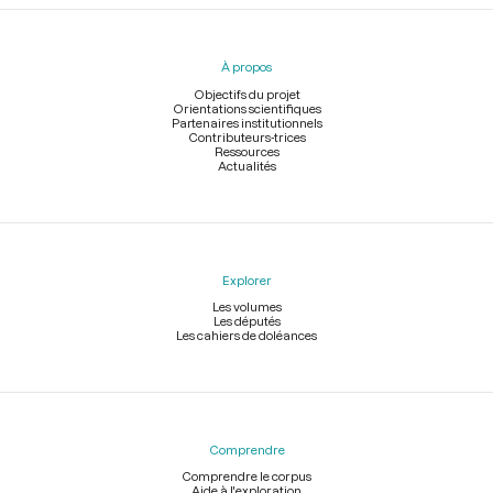
Menu
du
pied
À propos
de
page
Objectifs du projet
Orientations scientifiques
Partenaires institutionnels
Contributeurs-trices
Ressources
Actualités
Explorer
Les volumes
Les députés
Les cahiers de doléances
Comprendre
Comprendre le corpus
Aide à l'exploration