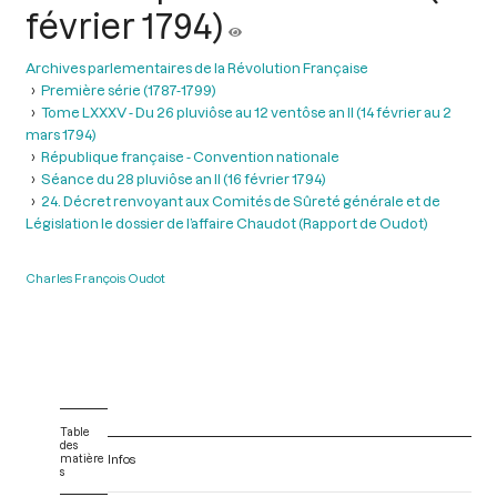
février 1794)
Archives parlementaires de la Révolution Française
Première série (1787-1799)
Tome LXXXV - Du 26 pluviôse au 12 ventôse an II (14 février au 2
mars 1794)
République française - Convention nationale
Séance du 28 pluviôse an II (16 février 1794)
24. Décret renvoyant aux Comités de Sûreté générale et de
Législation le dossier de l’affaire Chaudot (Rapport de Oudot)
Charles François Oudot
Table
des
matière
Infos
s