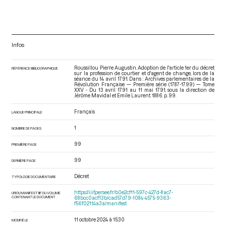
Infos
Roussillou Pierre Augustin. Adoption de l'article 1er du décret
RÉFÉRENCE BIBLIOGRAPHIQUE
sur la profession de courtier et d'agent de change, lors de la
séance du 14 avril 1791. Dans : Archives parlementaires de la
Révolution Française — Première série (1787-1799) — Tome
XXV - Du 13 avril 1791 au 11 mai 1791
, sous la direction de
Jérôme Mavidal et Emile Laurent. 1886. p. 99.
Français
LANGUE PRINCIPALE
1
NOMBRE DE PAGES
99
PREMIÈRE PAGE
99
DERNIÈRE PAGE
Décret
TYPOLOGIE DOCUMENTAIRE
https://iiif.persee.fr/b0e2cf11-597c-427d-8ac7-
URI DU MANIFEST IIIF DU VOLUME
CONTENANT LE DOCUMENT
68bcc0acf13b/cad57d79-1084-4575-9363-
f56f02114a3a/manifest
11 octobre 2024 à 15:30
MODIFIÉ LE