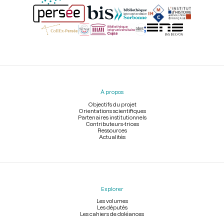
Menu
du
pied
À propos
de
page
Objectifs du projet
Orientations scientifiques
Partenaires institutionnels
Contributeurs-trices
Ressources
Actualités
Explorer
Les volumes
Les députés
Les cahiers de doléances