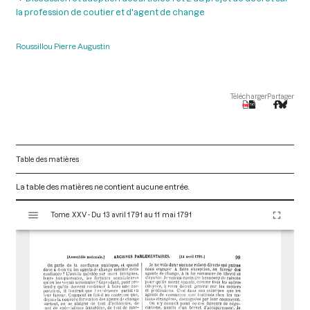
la profession de coutier et d'agent de change
Roussillou Pierre Augustin
Télécharger
Partager
Table des matières
La table des matières ne contient aucune entrée.
V
Tome XXV - Du 13 avril 1791 au 11 mai 1791
i
s
u
a
l
i
s