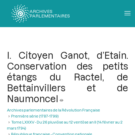
ARCHIVES
PARLEMENTAIRES
Fil
d'Ariane
I. Citoyen Ganot, d’Etain.
Conservation des petits
étangs du Ractel, de
Bettainvillers et de
Naumoncel
Archives parlementaires de la Révolution Française
Première série (1787-1799)
Tome LXXXV - Du 26 pluviôse au 12 ventôse an II (14 février au 2
mars 1794)
République française - Convention nationale