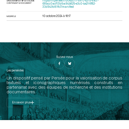
https://iiif.persee.fr/b0e2cf11-597c-427d-8ac7-
URI DU MANIFEST IIIF DU VOLUME
CONTENANT LE DOCUMENT
68bcc0acf13b/ba94b825-e3c0-4e21-8f82-
33d949d61fc7/manifest
10 octobre 2024 à 18:17
MODIFIÉ LE
Suivez-nous
Les perséides
Un dispositif pensé par Persée pour la valorisation de corpus
textuels et iconographiques numérisés construits en
partenariat avec des équipes de recherche et des institutions
documentaires.
En savoir plus