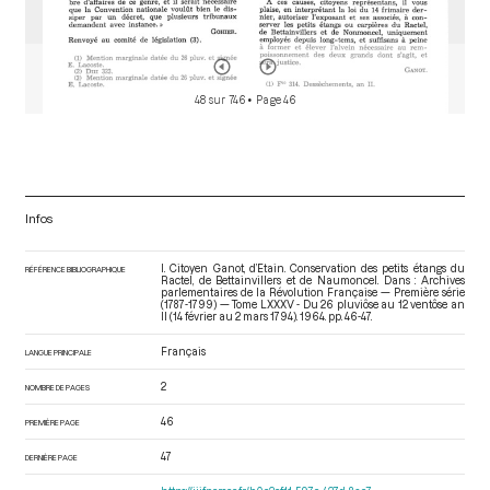
48 sur 746
• Page 46
Infos
I. Citoyen Ganot, d’Etain. Conservation des petits étangs du
RÉFÉRENCE BIBLIOGRAPHIQUE
Ractel, de Bettainvillers et de Naumoncel. Dans : Archives
parlementaires de la Révolution Française — Première série
(1787-1799) — Tome LXXXV - Du 26 pluviôse au 12 ventôse an
II (14 février au 2 mars 1794)
. 1964. pp. 46-47.
Français
LANGUE PRINCIPALE
2
NOMBRE DE PAGES
46
PREMIÈRE PAGE
47
DERNIÈRE PAGE