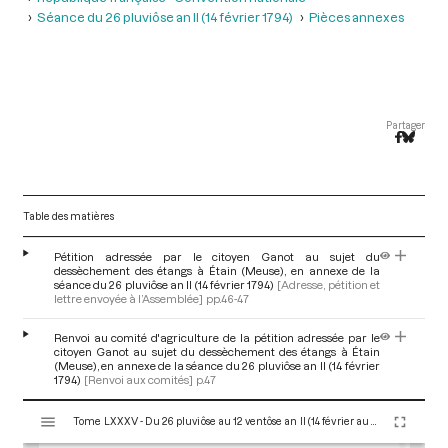
Séance du 26 pluviôse an II (14 février 1794)
Pièces annexes
Partager
Table des matières
Pétition adressée par le citoyen Ganot au sujet du
dessèchement des étangs à Étain (Meuse), en annexe de la
séance du 26 pluviôse an II (14 février 1794)
[Adresse, pétition et
lettre envoyée à l’Assemblée]
pp.46-47
Renvoi au comité d'agriculture de la pétition adressée par le
citoyen Ganot au sujet du dessèchement des étangs à Étain
(Meuse), en annexe de la séance du 26 pluviôse an II (14 février
1794)
[Renvoi aux comités]
p.47
V
Tome LXXXV - Du 26 pluviôse au 12 ventôse an II (14 février au 2 mars 1794)
i
s