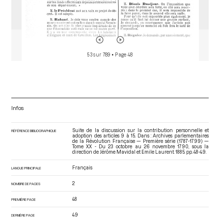
1790
[Déroulement des séances]
p.49
53 sur 789
• Page 48
Infos
Suite de la discussion sur la contribution personnelle et
RÉFÉRENCE BIBLIOGRAPHIQUE
adoption des articles 9 à 15. Dans : Archives parlementaires
de la Révolution Française — Première série (1787-1799) —
Tome XX - Du 23 octobre au 26 novembre 1790
, sous la
direction de Jérôme Mavidal et Emile Laurent. 1885. pp. 48-49.
Français
LANGUE PRINCIPALE
2
NOMBRE DE PAGES
48
PREMIÈRE PAGE
49
DERNIÈRE PAGE