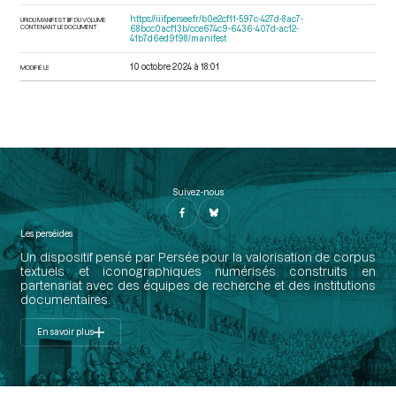
https://iiif.persee.fr/b0e2cf11-597c-427d-8ac7-
URI DU MANIFEST IIIF DU VOLUME
CONTENANT LE DOCUMENT
68bcc0acf13b/cce674c9-6436-407d-ac12-
41b7d6ed9f98/manifest
10 octobre 2024 à 18:01
MODIFIÉ LE
Suivez-nous
Les perséides
Un dispositif pensé par Persée pour la valorisation de corpus
textuels et iconographiques numérisés construits en
partenariat avec des équipes de recherche et des institutions
documentaires.
En savoir plus