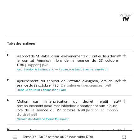
Partager
Table des matières
Rapport de M. Rabaud sur les événements qui ont eu lieu dans
le comtat Venaissin, lors de la séance du 27 octobre
1790
[Rapport]
p.48
André Antoine Balthazar d'
Rabaud de Saint-Étienne Jean-Paul
Ajournement du rapport de l'affaire d'Avignon, lors de la
séance du 27 octobre 1790
[Déroulement des séances]
p.48
Rabaud de Saint-Étienne Jean-Paul
Motion sur l'interprétation du décret relatif au
remboursement des dîmes inféodées appartenant aux laïques,
lors de la séance du 27 octobre 1790
[Motion et motion
d'ordre]
p.48
Durand de Maillane Pierre Toussaint
Ordre du jour : suite de la discussion sur la contribution
V
personnelle, Titre II, lors de la séance du 27 octobre
Tome XX - Du 23 octobre au 26 novembre 1790