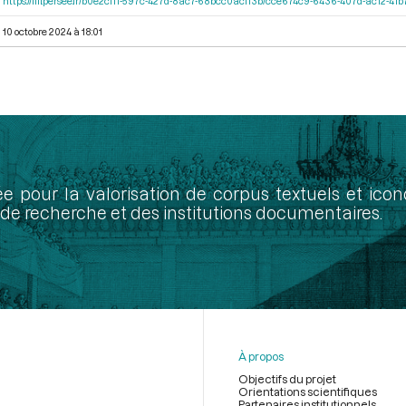
https://iiif.persee.fr/b0e2cf11-597c-427d-8ac7-68bcc0acf13b/cce674c9-6436-407d-ac12-4
10 octobre 2024 à 18:01
ée pour la valorisation de corpus textuels et ic
de recherche et des institutions documentaires.
À propos
Objectifs du projet
Orientations scientifiques
Partenaires institutionnels