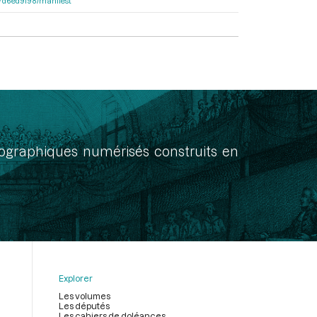
1b7d6ed9f98/manifest
onographiques numérisés construits en
Explorer
Les volumes
Les députés
Les cahiers de doléances