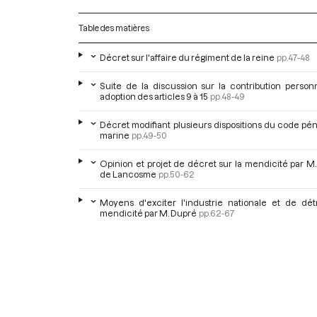
Table des matières
Décret sur l'affaire du régiment de la reine
pp.47-48
Suite de la discussion sur la contribution person
adoption des articles 9 à 15
pp.48-49
Décret modifiant plusieurs dispositions du code pén
marine
pp.49-50
Opinion et projet de décret sur la mendicité par M
de Lancosme
pp.50-62
Moyens d'exciter l'industrie nationale et de détr
mendicité par M. Dupré
pp.62-67