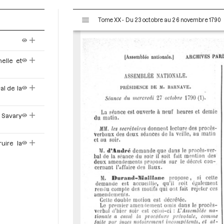
V
Tome XX - Du 23 octobre au 26 novembre 1790
i
s
u
a
nelle et
l
i
s
al de la
e
u
. Savary
r
M
i
uire la
r
a
d
o
r