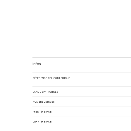
Infos
RÉFÉRENCE BIBLIOGRAPHIQUE
LANGUE PRINCIPALE
NOMBRE DE PAGES
PREMIÈRE PAGE
DERNIÈRE PAGE