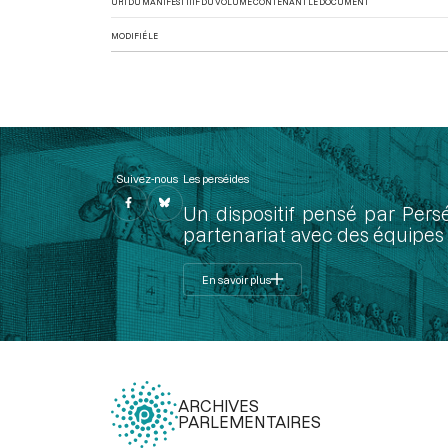
URI DU MANIFEST IIIF DU VOLUME CONTENANT LE DOCUMENT
MODIFIÉ LE
Suivez-nous
Les perséides
Un dispositif pensé par Pers
partenariat avec des équipes 
En savoir plus
ARCHIVES
PARLEMENTAIRES