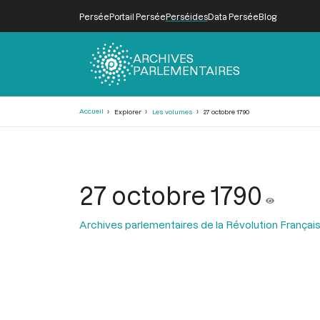
Persée
Portail Persée
Perséides
Data Persée
Blog
ARCHIVES
PARLEMENTAIRES
Fil
Accueil
Explorer
Les volumes
27 octobre 1790
d'Ariane
27 octobre 1790
Archives parlementaires de la Révolution Françai