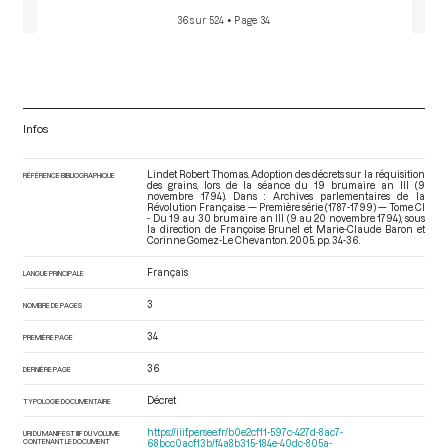
36 sur 524
• Page 34
Infos
Lindet Robert Thomas. Adoption des décrets sur la réquisition
RÉFÉRENCE BIBLIOGRAPHIQUE
des grains, lors de la séance du 19 brumaire an III (9
novembre 1794). Dans : Archives parlementaires de la
Révolution Française — Première série (1787-1799) — Tome CI
- Du 19 au 30 brumaire an III (9 au 20 novembre 1794)
, sous
la direction de Françoise Brunel et Marie-Claude Baron et
Corinne Gomez-Le Chevanton. 2005. pp. 34-36.
Français
LANGUE PRINCIPALE
3
NOMBRE DE PAGES
34
PREMIÈRE PAGE
36
DERNIÈRE PAGE
Décret
TYPOLOGIE DOCUMENTAIRE
https://iiif.persee.fr/b0e2cf11-597c-427d-8ac7-
URI DU MANIFEST IIIF DU VOLUME
CONTENANT LE DOCUMENT
68bcc0acf13b/f4a8b315-184e-40dc-805a-