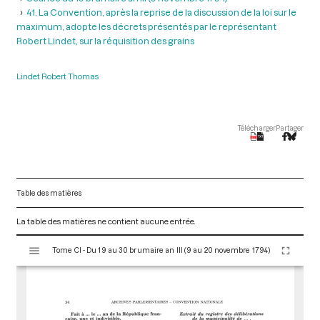
41. La Convention, après la reprise de la discussion de la loi sur le
maximum, adopte les décrets présentés par le représentant
Robert Lindet, sur la réquisition des grains
Lindet Robert Thomas
Télécharger
Partager
Table des matières
La table des matières ne contient aucune entrée.
V
Tome CI - Du 19 au 30 brumaire an III (9 au 20 novembre 1794)
i
s
u
a
l