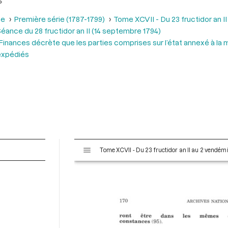
se
Première série (1787-1799)
Tome XCVII - Du 23 fructidor an II
éance du 28 fructidor an II (14 septembre 1794)
Finances décrète que les parties comprises sur l’état annexé à la m
 expédiés
V
Tome XCVII - Du 23 fructidor an II au 2 vendémi
i
s
u
a
l
i
s