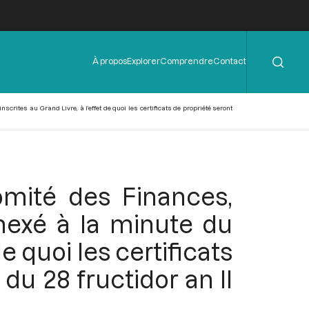
Rechercher
Menu
À propos
Explorer
Comprendre
Contact
de
l'en-
tête
rites au Grand Livre, à l’effet de quoi les certificats de propriété seront
mité des Finances,
nnexé à la minute du
e quoi les certificats
du 28 fructidor an II