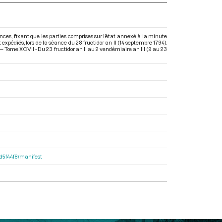
es, fixant que les parties comprises sur l’état annexé à la minute
nt expédiés, lors de la séance du 28 fructidor an II (14 septembre 1794).
 Tome XCVII - Du 23 fructidor an II au 2 vendémiaire an III (9 au 23
dd5f44f8/manifest