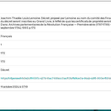
Joachim Thadée Louis Lemoine. Décret, proposé par Lemoine au nom du comité des Financ
du décret seront inscrites au Grand Livre, à l’effet de quoi les certificats de propriété sero
Dans : Archives parlementaires de la Révolution Française — Première série (1787-1799) —
septembre 1794)
. 1993. p. 170.
Français
1
170
170
Décret
https://iiif.persee.fr/b0e2cf11-597c-427d-8ac7-68bcc0acf13b/f1d1ce3a-9b4b-48f5-900e-f551
11 octobre 2024 à 07:19