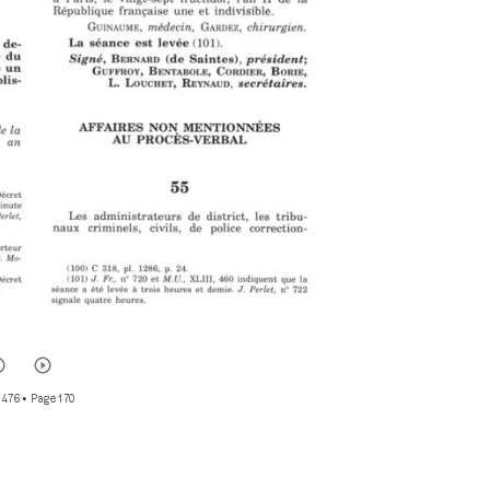
 476
• Page 170