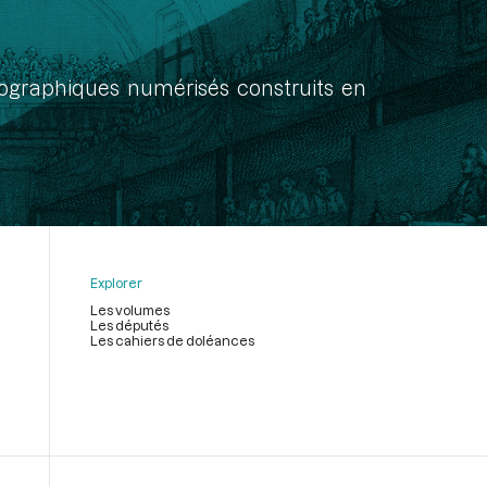
onographiques numérisés construits en
Explorer
Les volumes
Les députés
Les cahiers de doléances