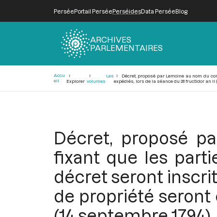
Persée
Portail Persée
Perséides
Data Persée
Blog
ARCHIVES
PARLEMENTAIRES
Fil
Accu
Les
Décret, proposé par Lemoine au nom du comité
d'Ariane
eil
Explorer
volumes
expédiés, lors de la séance du 28 fructidor an II
Décret, proposé p
fixant que les part
décret seront inscrit
de propriété seront 
(14 septembre 1794)