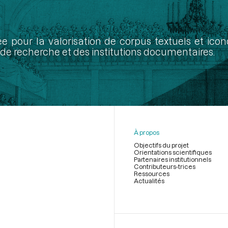
ée pour la valorisation de corpus textuels et ic
de recherche et des institutions documentaires.
À propos
Objectifs du projet
Orientations scientifiques
Partenaires institutionnels
Contributeurs-trices
Ressources
Actualités
Menu
du