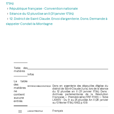
1794)
République française - Convention nationale
Séance du 12 pluviôse an II (31 janvier 1794)
12. District de Saint Claude. Envoi d’argenterie. Dons. Demande à
s’appeler Condat-la-Montagne
Table des
matières
Infos
La table
des
Dons en argenterie des dépouilles d'église du
RÉFÉRENCE BIBLIOGRAPHIQUE
matières
district de Saint-Claude (Jura), lors de la séance
ne
du 12 pluviôse an II (31 janvier 1794). Dans :
contient
Archives parlementaires de la Révolution
Française — Première série (1787-1799) — Tome
aucune
LXXXIV - Du 9 au 25 pluviôse An II (28 janvier
entrée.
au 13 février 1794)
. 1962. p. 109.
V
Français
Tome LXXXIV - Du 9 au 25 pluviôse An II (28 janvier au 13 février 1794)
LANGUE PRINCIPALE
i