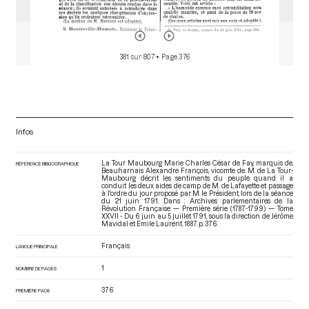
381 sur 807
• Page 376
Infos
La Tour Maubourg Marie Charles César de Fay, marquis de,
RÉFÉRENCE BIBLIOGRAPHIQUE
Beauharnais Alexandre François, vicomte de. M. de La Tour-
Maubourg décrit les sentiments du peuple quand il a
conduit les deux aides de camp de M. de Lafayette et passage
à l'ordre du jour proposé par M. le Président, lors de la séance
du 21 juin 1791. Dans : Archives parlementaires de la
Révolution Française — Première série (1787-1799) — Tome
XXVII - Du 6 juin au 5 juillet 1791
, sous la direction de Jérôme
Mavidal et Emile Laurent. 1887. p. 376.
Français
LANGUE PRINCIPALE
1
NOMBRE DE PAGES
376
PREMIÈRE PAGE