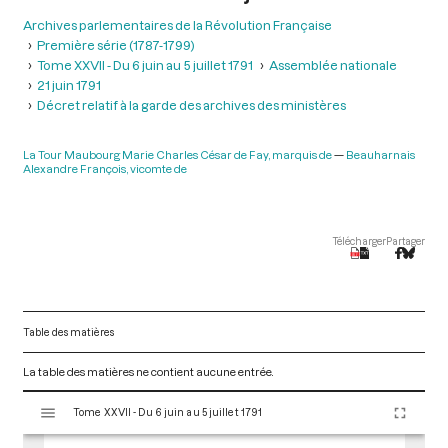
Archives parlementaires de la Révolution Française
Première série (1787-1799)
Tome XXVII - Du 6 juin au 5 juillet 1791
Assemblée nationale
21 juin 1791
Décret relatif à la garde des archives des ministères
La Tour Maubourg Marie Charles César de Fay, marquis de
Beauharnais
Alexandre François, vicomte de
Télécharger
Partager
Table des matières
La table des matières ne contient aucune entrée.
V
Tome XXVII - Du 6 juin au 5 juillet 1791
i
s