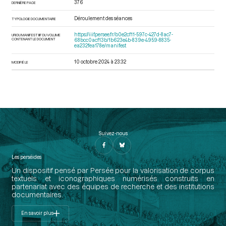
376
DERNIÈRE PAGE
Déroulement des séances
TYPOLOGIE DOCUMENTAIRE
https://iiif.persee.fr/b0e2cf11-597c-427d-8ac7-
URI DU MANIFEST IIIF DU VOLUME
CONTENANT LE DOCUMENT
68bcc0acf13b/1b623e4b-839e-4959-8835-
ea232fea178e/manifest
10 octobre 2024 à 23:32
MODIFIÉ LE
Suivez-nous
Les perséides
Un dispositif pensé par Persée pour la valorisation de corpus
textuels et iconographiques numérisés construits en
partenariat avec des équipes de recherche et des institutions
documentaires.
En savoir plus