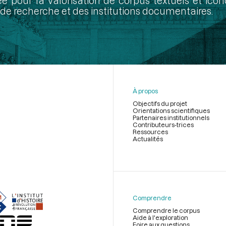
ée pour la valorisation de corpus textuels et ic
de recherche et des institutions documentaires.
À propos
Objectifs du projet
Orientations scientifiques
Partenaires institutionnels
Contributeurs-trices
Ressources
Actualités
Menu
du
pied
de
Comprendre
page
Comprendre le corpus
Aide à l'exploration
Foire aux questions