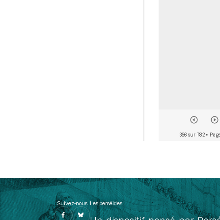
366 sur 782
• Page
Suivez-nous
Les perséides