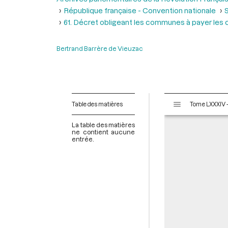
République française - Convention nationale
S
61. Décret obligeant les communes à payer les 
Bertrand Barrère de Vieuzac
V
Table des matières
i
s
La table des matières
u
ne contient aucune
entrée.
a
l
i
s
e
u
r
M
i