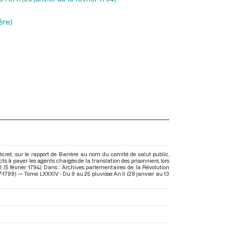
ère)
cret, sur le rapport de Barrère au nom du comité de salut public,
ts à payer les agents chargés de la translation des prisonniers, lors
I (5 février 1794). Dans : Archives parlementaires de la Révolution
-1799) — Tome LXXXIV - Du 9 au 25 pluviôse An II (28 janvier au 13