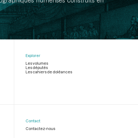
onographiques numérisés construits en
Explorer
Les volumes
Les députés
Les cahiers de doléances
Contact
Contactez-nous