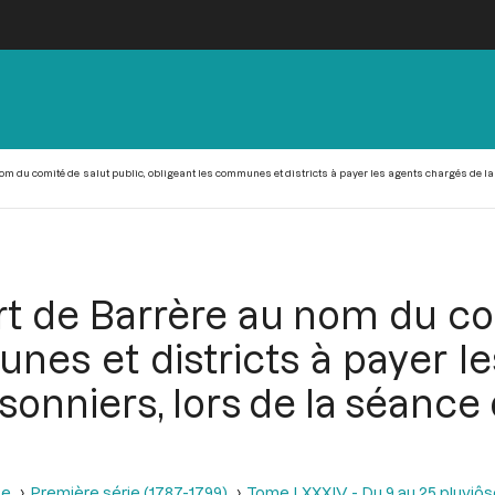
om du comité de salut public, obligeant les communes et districts à payer les agents chargés de la t
rt de Barrère au nom du co
nes et districts à payer l
isonniers, lors de la séance d
se
Première série (1787-1799)
Tome LXXXIV - Du 9 au 25 pluviôse A