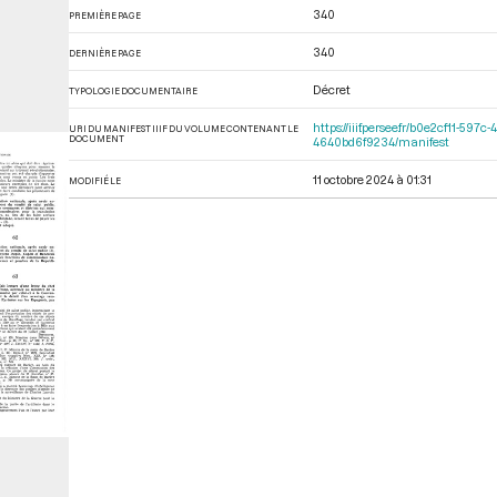
340
PREMIÈRE PAGE
340
DERNIÈRE PAGE
Décret
TYPOLOGIE DOCUMENTAIRE
https://iiif.persee.fr/b0e2cf11-
URI DU MANIFEST IIIF DU VOLUME CONTENANT LE
DOCUMENT
4640bd6f9234/manifest
11 octobre 2024 à 01:31
MODIFIÉ LE