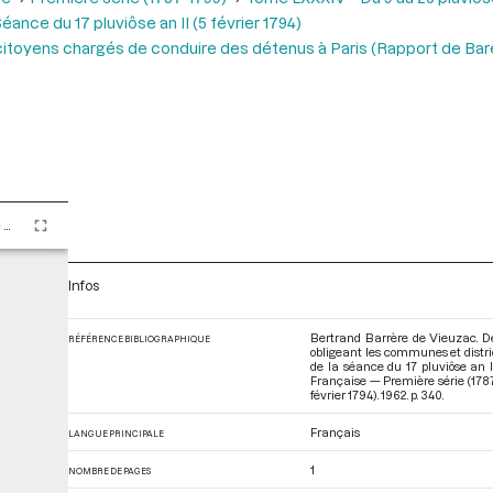
éance du 17 pluviôse an II (5 février 1794)
citoyens chargés de conduire des détenus à Paris (Rapport de Bar
Tome LXXXIV - Du 9 au 25 pluviôse An II (28 janvier au 13 février 1794)
Infos
Bertrand Barrère de Vieuzac. Dé
RÉFÉRENCE BIBLIOGRAPHIQUE
obligeant les communes et distric
de la séance du 17 pluviôse an I
Française — Première série (1787
février 1794)
. 1962. p. 340.
Français
LANGUE PRINCIPALE
1
NOMBRE DE PAGES