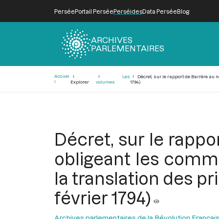
Persée
Portail Persée
Perséides
Data Persée
Blog
ARCHIVES
PARLEMENTAIRES
Fil
Accuei
Les
Décret, sur le rapport de Barrère au n
d'Ariane
l
Explorer
volumes
1794)
Décret, sur le rappo
obligeant les commu
la translation des pr
février 1794)
Archives parlementaires de la Révolution Françai