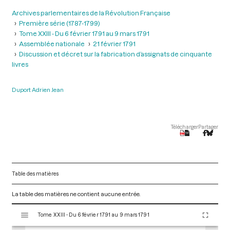
Archives parlementaires de la Révolution Française
Première série (1787-1799)
Tome XXIII - Du 6 février 1791 au 9 mars 1791
Assemblée nationale
21 février 1791
Discussion et décret sur la fabrication d’assignats de cinquante
livres
Duport Adrien Jean
Télécharger
Partager
Table des matières
La table des matières ne contient aucune entrée.
V
Tome XXIII - Du 6 février 1791 au 9 mars 1791
i
s