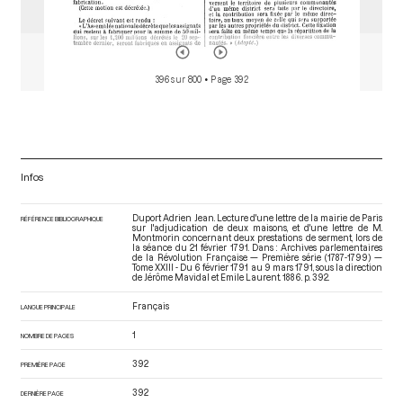
396 sur 800
• Page 392
Infos
Duport Adrien Jean. Lecture d'une lettre de la mairie de Paris
RÉFÉRENCE BIBLIOGRAPHIQUE
sur l'adjudication de deux maisons, et d'une lettre de M.
Montmorin concernant deux prestations de serment, lors de
la séance du 21 février 1791. Dans : Archives parlementaires
de la Révolution Française — Première série (1787-1799) —
Tome XXIII - Du 6 février 1791 au 9 mars 1791
, sous la direction
de Jérôme Mavidal et Emile Laurent. 1886. p. 392.
Français
LANGUE PRINCIPALE
1
NOMBRE DE PAGES
392
PREMIÈRE PAGE
392
DERNIÈRE PAGE