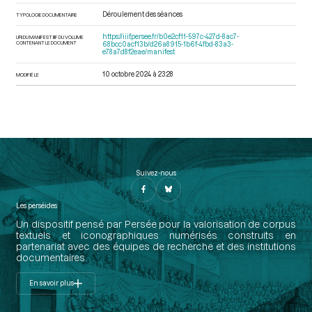
Déroulement des séances
TYPOLOGIE DOCUMENTAIRE
https://iiif.persee.fr/b0e2cf11-597c-427d-8ac7-
URI DU MANIFEST IIIF DU VOLUME
CONTENANT LE DOCUMENT
68bcc0acf13b/d26a8915-1b6f-4fbd-83a3-
e78a7d8f2eae/manifest
10 octobre 2024 à 23:28
MODIFIÉ LE
Suivez-nous
Les perséides
Un dispositif pensé par Persée pour la valorisation de corpus
textuels et iconographiques numérisés construits en
partenariat avec des équipes de recherche et des institutions
documentaires.
En savoir plus