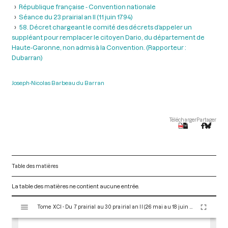
République française - Convention nationale
Séance du 23 prairial an II (11 juin 1794)
58. Décret chargeant le comité des décrets d’appeler un
suppléant pour remplacer le citoyen Dario, du département de
Haute-Garonne, non admis à la Convention. (Rapporteur :
Dubarran)
Joseph-Nicolas Barbeau du Barran
Télécharger
Partager
Table des matières
La table des matières ne contient aucune entrée.
V
Tome XCI - Du 7 prairial au 30 prairial an II (26 mai au 18 juin 1794)
i
s