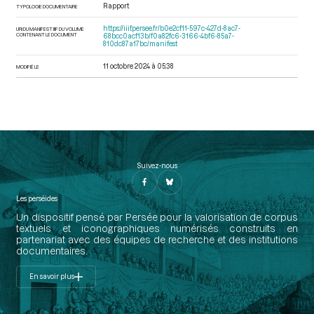
Rapport
TYPOLOGIE DOCUMENTAIRE
https://iiif.persee.fr/b0e2cf11-597c-427d-8ac7-
URI DU MANIFEST IIIF DU VOLUME
CONTENANT LE DOCUMENT
68bcc0acf13b/f0a82fc6-3166-4bf6-85a7-
810dc87a17bc/manifest
11 octobre 2024 à 05:38
MODIFIÉ LE
Suivez-nous
Les perséides
Un dispositif pensé par Persée pour la valorisation de corpus
textuels et iconographiques numérisés construits en
partenariat avec des équipes de recherche et des institutions
documentaires.
En savoir plus