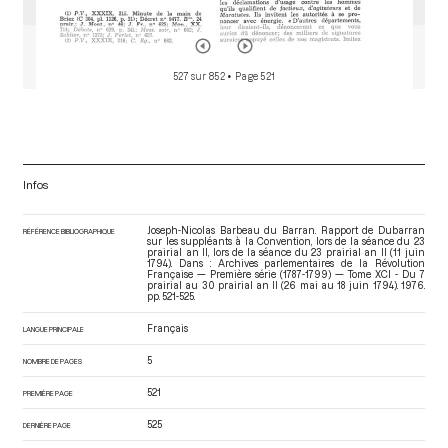
527 sur 852
• Page 521
Infos
Joseph-Nicolas Barbeau du Barran. Rapport de Dubarran
RÉFÉRENCE BIBLIOGRAPHIQUE
sur les suppléants à la Convention, lors de la séance du 23
prairial an II, lors de la séance du 23 prairial an II (11 juin
1794). Dans : Archives parlementaires de la Révolution
Française — Première série (1787-1799) — Tome XCI - Du 7
prairial au 30 prairial an II (26 mai au 18 juin 1794)
. 1976.
pp. 521-525.
Français
LANGUE PRINCIPALE
5
NOMBRE DE PAGES
521
PREMIÈRE PAGE
525
DERNIÈRE PAGE