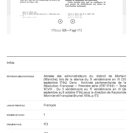
175 sur 508
• Page 173
Infos
Adresse des administrateurs du district de Mortain
RÉFÉRENCE BIBLIOGRAPHIQUE
(Manche), lors de la séance du 9 vendémiaire an III (30
septembre 1794). Dans : Archives parlementaires de la
Révolution Française — Première série (1787-1799) — Tome
XCVIII - Du 3 vendémiaire au 17 vendémiaire an III (24
septembre au 8 octobre 1794)
, sous la direction de Raymonde
Monnier et Françoise Brunel. 1994. p. 173.
Français
LANGUE PRINCIPALE
1
NOMBRE DE PAGES
173
PREMIÈRE PAGE