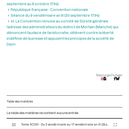
septembre au 8 octobre 1794)
République française - Convention nationale
Séance du 9 vendémiaire an III (30 septembre 1794)
41. La Convention renvoie au comité de Sûreté générale
l’adresse des administrateurs du district de Mortain (Manche) qui
dénoncent l’audace de l’aristocratie, s’élèvent contre la liberté
indéfinie de la presse et appuient les principes de la société de
Dijon
Télécharger
Partager
Table des matières
La table des matières ne contient aucune entrée.
V
Tome XCVIII - Du 3 vendémiaire au 17 vendémiaire an III (24 septembre au 8 octobre 1794)
i