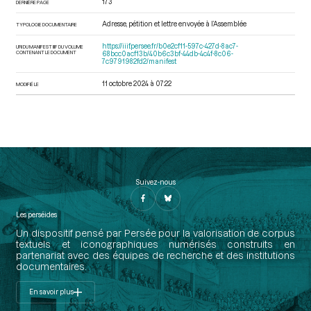
173
DERNIÈRE PAGE
Adresse, pétition et lettre envoyée à l’Assemblée
TYPOLOGIE DOCUMENTAIRE
https://iiif.persee.fr/b0e2cf11-597c-427d-8ac7-
URI DU MANIFEST IIIF DU VOLUME
CONTENANT LE DOCUMENT
68bcc0acf13b/40b6c3bf-44db-4c4f-8c06-
7c9791982fd2/manifest
11 octobre 2024 à 07:22
MODIFIÉ LE
Suivez-nous
Les perséides
Un dispositif pensé par Persée pour la valorisation de corpus
textuels et iconographiques numérisés construits en
partenariat avec des équipes de recherche et des institutions
documentaires.
En savoir plus