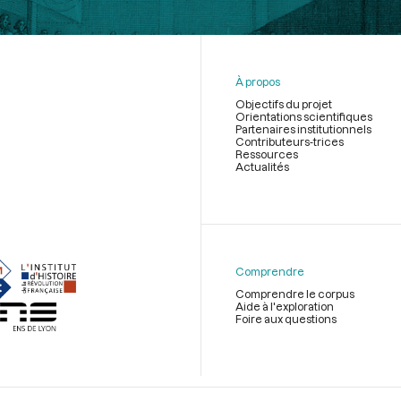
À propos
Objectifs du projet
Orientations scientifiques
Partenaires institutionnels
Contributeurs-trices
Ressources
Actualités
Menu
du
pied
de
Comprendre
page
Comprendre le corpus
Aide à l'exploration
Foire aux questions