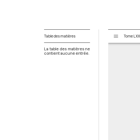
V
Table des matières
i
s
La table des matières ne
u
contient aucune entrée.
a
l
i
s
e
u
r
M
i
r
a
d
o