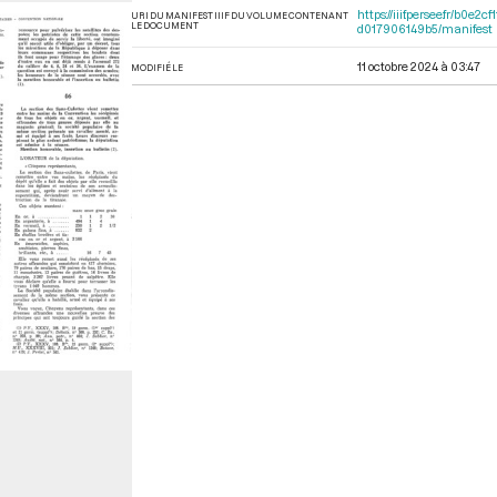
https://iiif.persee.fr/b0
URI DU MANIFEST IIIF DU VOLUME CONTENANT
LE DOCUMENT
d017906149b5/manifest
11 octobre 2024 à 03:47
MODIFIÉ LE