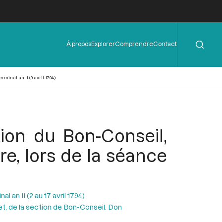
Rechercher
Menu
À propos
Explorer
Comprendre
Contact
de
l'en-
tête
rminal an II (9 avril 1794)
ion du Bon-Conseil,
rre, lors de la séance
l an II (2 au 17 avril 1794)
t, de la section de Bon-Conseil. Don