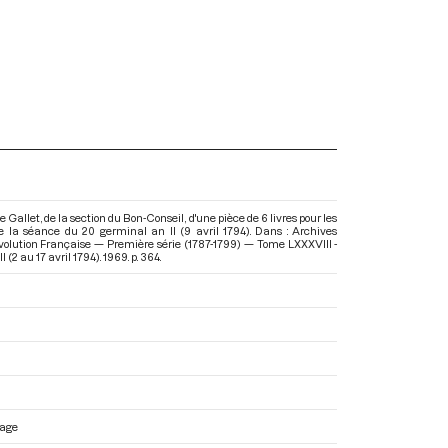
Gallet, de la section du Bon-Conseil, d'une pièce de 6 livres pour les
 de la séance du 20 germinal an II (9 avril 1794). Dans : Archives
volution Française — Première série (1787-1799) — Tome LXXXVIII -
 (2 au 17 avril 1794)
. 1969. p. 364.
mage