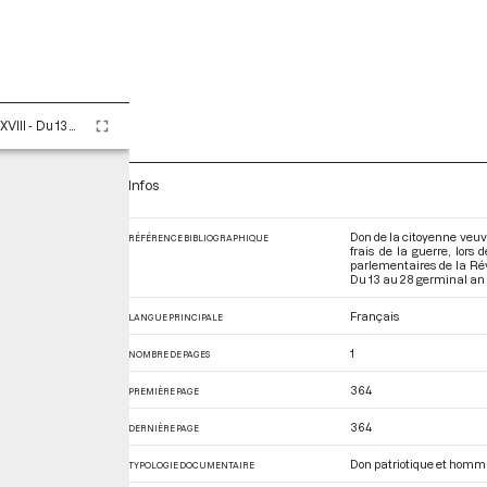
Tome LXXXVIII - Du 13 au 28 germinal an II (2 au 17 avril 1794)
Infos
Don de la citoyenne veuve 
RÉFÉRENCE BIBLIOGRAPHIQUE
frais de la guerre, lors
parlementaires de la Ré
Du 13 au 28 germinal an II
Français
LANGUE PRINCIPALE
1
NOMBRE DE PAGES
364
PREMIÈRE PAGE
364
DERNIÈRE PAGE
Don patriotique et hom
TYPOLOGIE DOCUMENTAIRE