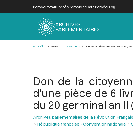
Persée
Portail Persée
Perséides
Data Persée
Blog
ARCHIVES
PARLEMENTAIRES
Fil
Accueil
Explorer
Les volumes
Don de la citoyenne veuve Gallet, de l
d'Ariane
Don de la citoyenn
d'une pièce de 6 livr
du 20 germinal an II (
Archives parlementaires de la Révolution Françai
République française - Convention nationale
S