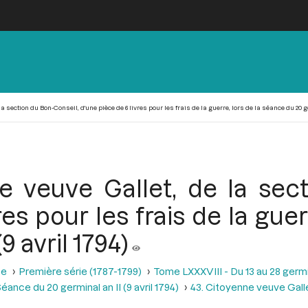
a section du Bon-Conseil, d'une pièce de 6 livres pour les frais de la guerre, lors de la séance du 20 ge
e veuve Gallet, de la sect
es pour les frais de la gue
9 avril 1794)
se
Première série (1787-1799)
Tome LXXXVIII - Du 13 au 28 germina
éance du 20 germinal an II (9 avril 1794)
43. Citoyenne veuve Galle