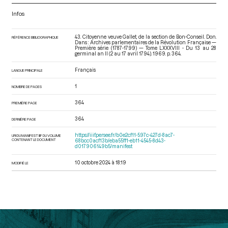
Infos
43. Citoyenne veuve Gallet, de la section de Bon-Conseil. Don.
RÉFÉRENCE BIBLIOGRAPHIQUE
Dans : Archives parlementaires de la Révolution Française —
Première série (1787-1799) — Tome LXXXVIII - Du 13 au 28
germinal an II (2 au 17 avril 1794)
. 1969. p. 364.
Français
LANGUE PRINCIPALE
1
NOMBRE DE PAGES
364
PREMIÈRE PAGE
364
DERNIÈRE PAGE
https://iiif.persee.fr/b0e2cf11-597c-427d-8ac7-
URI DU MANIFEST IIIF DU VOLUME
CONTENANT LE DOCUMENT
68bcc0acf13b/eba55ff1-eb11-4545-8d43-
d017906149b5/manifest
10 octobre 2024 à 18:19
MODIFIÉ LE