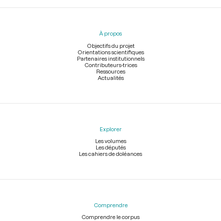
Menu
du
pied
À propos
de
page
Objectifs du projet
Orientations scientifiques
Partenaires institutionnels
Contributeurs-trices
Ressources
Actualités
Explorer
Les volumes
Les députés
Les cahiers de doléances
Comprendre
Comprendre le corpus