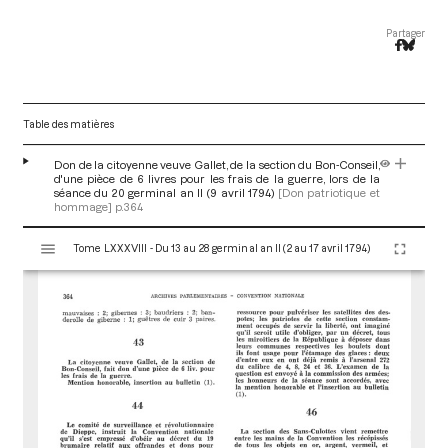
Partager
Table des matières
Don de la citoyenne veuve Gallet, de la section du Bon-Conseil,
d'une pièce de 6 livres pour les frais de la guerre, lors de la
séance du 20 germinal an II (9 avril 1794)
[Don patriotique et
hommage]
p.364
V
Tome LXXXVIII - Du 13 au 28 germinal an II (2 au 17 avril 1794)
i
s
u
a
l
i
s
e
u
r
M