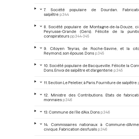
7. Société populaire de Dourdan. Fabricat
salpêtre
p.344
8. Société populaire de Montagne-de-la-Douze, ci
Peyrusse-Grande (Gers). Félicite de la punit
conspirateurs
pp.344-345
9. Citoyen Teyras, de Roche-Savine, et la cit
Reymond, son épouse. Dons
p.345
10. Société populaire de Bacqueville. Félicite la Con
Dons. Envoi de salpêtre et d’argenterie
p.345
11. Section Le Peletier, à Paris. Fourniture de salpêtre
12. Ministre des Contributions. Etats de fabricat
monnaies
p.346
13. Commune de l’île d’Aix. Dons
p.346
14. Commissaires nationaux à Commune-d’Arme
civique. Fabrication des fusils
p.346