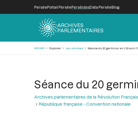
Persée
Portail Persée
Perséides
Data Persée
Blog
ARCHIVES
PARLEMENTAIRES
Fil
Accueil
Explorer
Les volumes
Séance du 20 germinal an II (9 avril 1
d'Ariane
Séance du 20 germinal
Archives parlementaires de la Révolution Françai
République française - Convention nationale