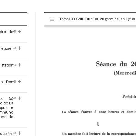
V
Tome LXXXVIII - Du 13 au 28 germinal an II (2 au 
i
s
aire de
u
a
l
réguier.
i
s
 station
e
u
r
ire. Don
M
i
r
ar : (a)
re de La
a
opulaire
d
 commune
mune de
o
r
és
p.344