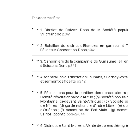
Table des matières
1. District de Belvez. Dons de la Société popul
Villefranche
p.341
2. Bataillon du district d’Etampes, en garnison à T
Félicite la Convention. Dons
p.341
3. Canonniers de la compagnie de Guillaume Tell, en
à Soissons. Dons
p.341
4. 1er bataillon du district de Louhans, à Ferney-Volta
et serment de fidélité
p.342
5. Félicitations pour la punition des conspirateurs p
Comité révolutionnaire d’Autun ; (b) Société populai
Montagne, ci-devant Saint-Affrique ; (c) Société p
de Nîmes ; (d) garde nationale d’Indre-Libre ; (e)
d’Orléans ; (f) commune de Port-Malo ; (g) com
Saint-Hippolyte
pp.342-344
6. District de Saint-Maixent. Vente des biens d’émigr