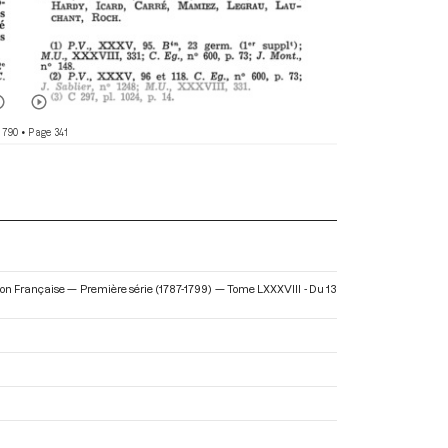
 790
• Page 341
tion Française — Première série (1787-1799) — Tome LXXXVIII - Du 13