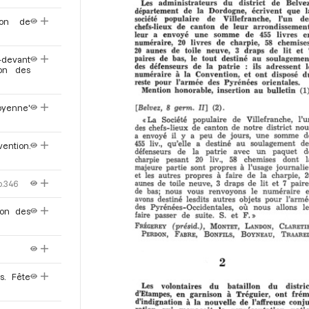
ion de
-devant
ion des
oyenne'
vention.
p.346
ion des
s. Fête