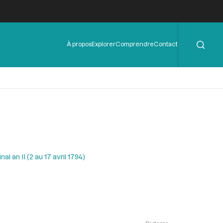
Rechercher
Menu
À propos
Explorer
Comprendre
Contact
de
l'en-
tête
l an II (2 au 17 avril 1794)