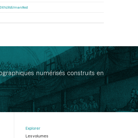
7906149b5/manifest
onographiques numérisés construits en
Explorer
Les volumes