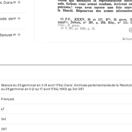
s. Dons.
hode de
épouse.
341 sur
dit aux
me des
7
délité à
Séance du 20 germinal an II (9 avril 1794). Dans : Archives parlementaires de la Révolu
au 28 germinal an II (2 au 17 avril 1794)
. 1969. pp. 341-387.
Français
cie le
47
349
341
sentant
387
pulaire