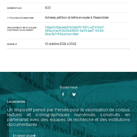
633
DERNIÈRE PAGE
Adresse, pétition et lettre envoyée à l’Assemblée
TYPOLOGIE DOCUMENTAIRE
https://iiif.persee.fr/b0e2cf11-597c-427d-8ac7-
URI DU MANIFEST IIIF DU VOLUME
CONTENANT LE DOCUMENT
68bcc0acf13b/3fc29820-5a05-4ed7-909d-
2dac5471694a/manifest
10 octobre 2024 à 23:42
MODIFIÉ LE
Suivez-nous
Les perséides
Un dispositif pensé par Persée pour la valorisation de corpus
textuels et iconographiques numérisés construits en
partenariat avec des équipes de recherche et des institutions
documentaires.
En savoir plus