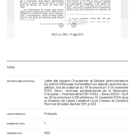
640 sur 804
• Page 633
Infos
Lettre des citoyens Charpentier et Gérôme, administrateurs
RÉFÉRENCE BIBLIOGRAPHIQUE
du district d'Étampes, transmettant au député Lecointre leur
pétition, lors de la séance du 19 brumaire an II (9 novembre
1793). Dans : Archives parlementaires de la Révolution
Française — Première série (1787-1799) — Tome LXXVIII - Du 8
au 20 brumaire an II (29 octobre au 10 novembre 1793)
, sous
la direction de Lodoïs Lataste et Louis Claveau et Constant
Pionnier et Gaston Barbier. 1911. p. 633.
Français
LANGUE PRINCIPALE
1
NOMBRE DE PAGES
633
PREMIÈRE PAGE