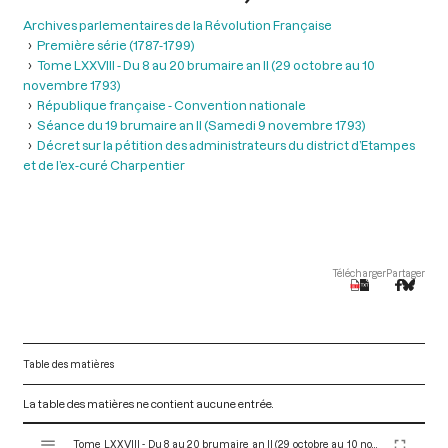
Archives parlementaires de la Révolution Française
Première série (1787-1799)
Tome LXXVIII - Du 8 au 20 brumaire an II (29 octobre au 10
novembre 1793)
République française - Convention nationale
Séance du 19 brumaire an II (Samedi 9 novembre 1793)
Décret sur la pétition des administrateurs du district d’Etampes
et de l’ex-curé Charpentier
Télécharger
Partager
Table des matières
La table des matières ne contient aucune entrée.
V
Tome LXXVIII - Du 8 au 20 brumaire an II (29 octobre au 10 novembre 1793)