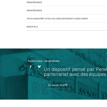
PREMIÈRE PAGE
DERNIÈRE PAGE
URI DU MANIFEST IIIF DU VOLUME CONTENANT LE DOCUMENT
MODIFIÉ LE
Suivez-nous
Les perséides
Un dispositif pensé par Pers
partenariat avec des équipes 
En savoir plus