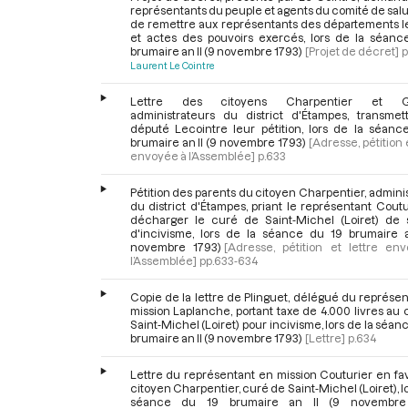
représentants du peuple et agents du comité de salu
de remettre aux représentants des départements le
et actes des pouvoirs exercés, lors de la séanc
brumaire an II (9 novembre 1793)
[Projet de décret]
p
Laurent Le Cointre
Lettre des citoyens Charpentier et G
administrateurs du district d'Étampes, transmet
député Lecointre leur pétition, lors de la séanc
brumaire an II (9 novembre 1793)
[Adresse, pétition e
envoyée à l’Assemblée]
p.633
Pétition des parents du citoyen Charpentier, admini
du district d'Étampes, priant le représentant Cout
décharger le curé de Saint-Michel (Loiret) de 
d'incivisme, lors de la séance du 19 brumaire a
novembre 1793)
[Adresse, pétition et lettre en
l’Assemblée]
pp.633-634
Copie de la lettre de Plinguet, délégué du représe
mission Laplanche, portant taxe de 4.000 livres au
Saint-Michel (Loiret) pour incivisme, lors de la séan
brumaire an II (9 novembre 1793)
[Lettre]
p.634
Lettre du représentant en mission Couturier en fa
citoyen Charpentier, curé de Saint-Michel (Loiret), lo
séance du 19 brumaire an II (9 novembre