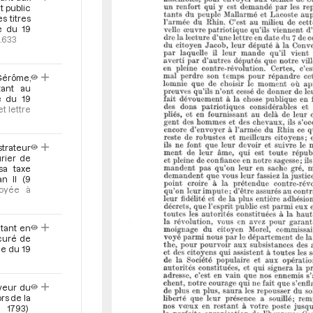
r
t public
s titres
e du 19
.633
érôme,
tant au
e du 19
t lettre
strateur
urier de
sa taxe
n II (9
voyée à
ntant en
 curé de
ce du 19
veur du
rs de la
 1793)