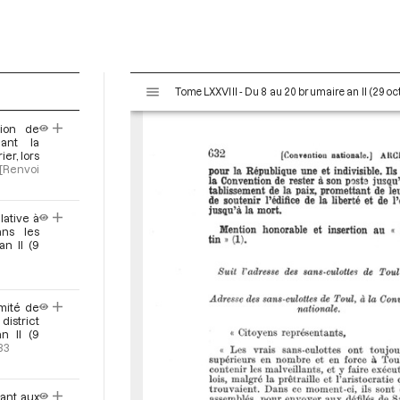
V
Tome LXXVIII - Du 8 au 20 brumaire an II (29 o
i
s
tion de
u
iant la
a
er, lors
[Renvoi
l
i
s
lative à
e
ans les
n II (9
u
r
M
i
mité de
district
r
n II (9
a
33
d
o
ant aux