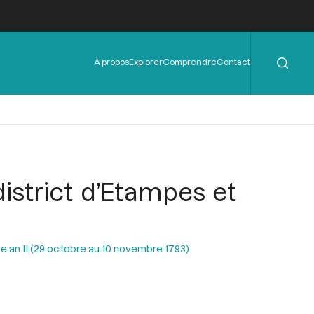
Rechercher
Menu
À propos
Explorer
Comprendre
Contact
de
l'en-
tête
district d’Etampes et
e an II (29 octobre au 10 novembre 1793)