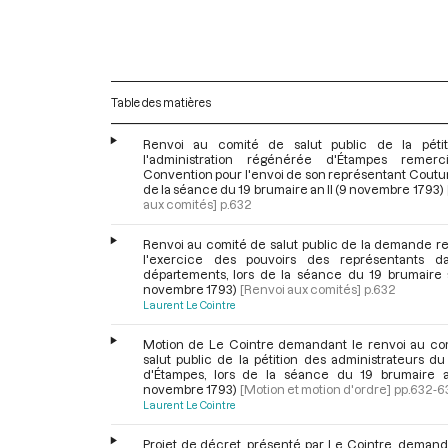
Table des matières
Renvoi au comité de salut public de la péti
l'administration régénérée d'Étampes remerc
Convention pour l'envoi de son représentant Couturi
de la séance du 19 brumaire an II (9 novembre 1793)
aux comités]
p.632
Renvoi au comité de salut public de la demande re
l'exercice des pouvoirs des représentants d
départements, lors de la séance du 19 brumaire a
novembre 1793)
[Renvoi aux comités]
p.632
Laurent Le Cointre
Motion de Le Cointre demandant le renvoi au co
salut public de la pétition des administrateurs du 
d'Étampes, lors de la séance du 19 brumaire a
novembre 1793)
[Motion et motion d'ordre]
pp.632-6
Laurent Le Cointre
Projet de décret, présenté par Le Cointre, demand