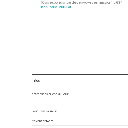
[Correspondance des envoyés en mission]
p.634
Jean-Pierre Couturier
Infos
RÉFÉRENCE BIBLIOGRAPHIQUE
LANGUE PRINCIPALE
NOMBRE DE PAGES