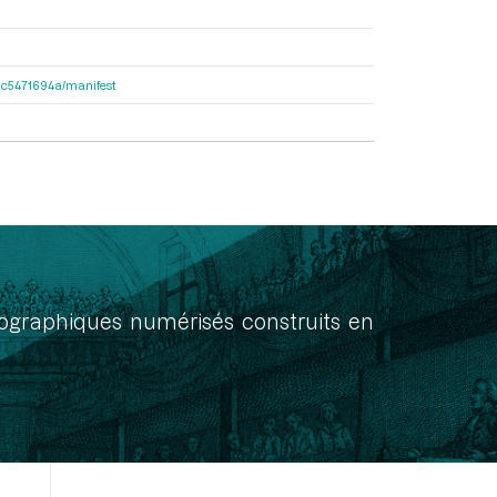
2dac5471694a/manifest
onographiques numérisés construits en