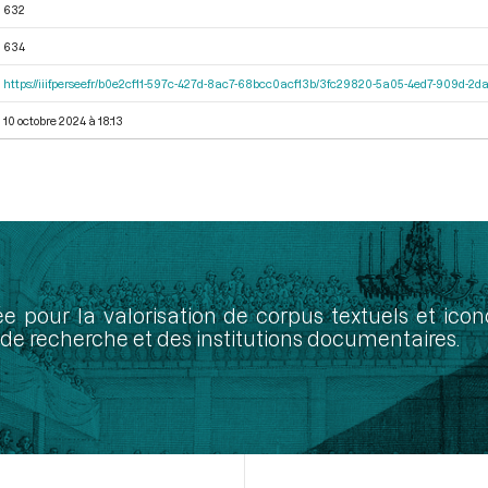
632
634
https://iiif.persee.fr/b0e2cf11-597c-427d-8ac7-68bcc0acf13b/3fc29820-5a05-4ed7-909d-
10 octobre 2024 à 18:13
ée pour la valorisation de corpus textuels et ic
de recherche et des institutions documentaires.