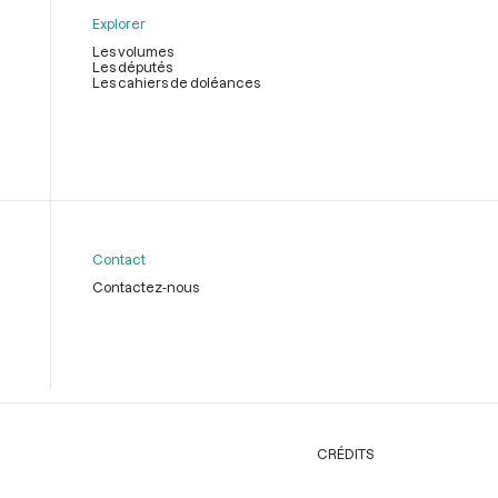
Explorer
Les volumes
Les députés
Les cahiers de doléances
Contact
Contactez-nous
CRÉDITS