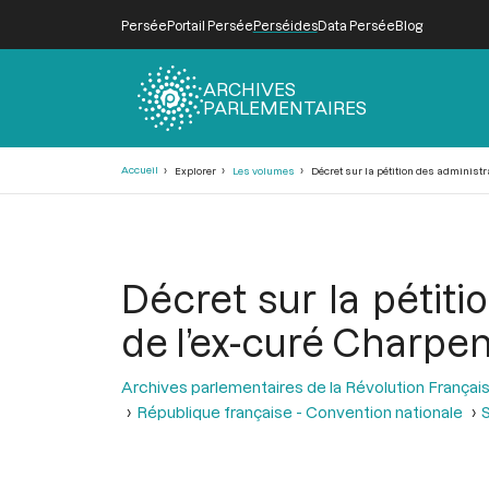
Persée
Portail Persée
Perséides
Data Persée
Blog
ARCHIVES
PARLEMENTAIRES
Fil
Accueil
Explorer
Les volumes
Décret sur la pétition des administr
d'Ariane
Décret sur la pétiti
de l’ex-curé Charpen
Archives parlementaires de la Révolution Françai
République française - Convention nationale
S