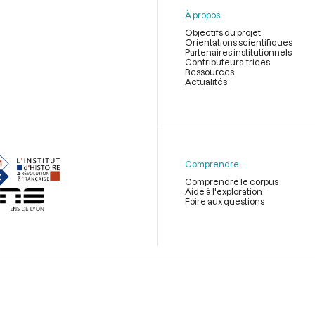
À propos
Objectifs du projet
Orientations scientifiques
Partenaires institutionnels
Contributeurs-trices
Ressources
Actualités
Menu
du
pied
de
Comprendre
page
Comprendre le corpus
Aide à l'exploration
Foire aux questions