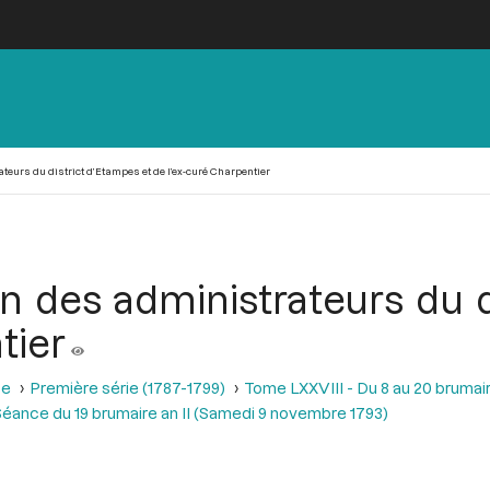
ateurs du district d’Etampes et de l’ex-curé Charpentier
on des administrateurs du 
tier
se
Première série (1787-1799)
Tome LXXVIII - Du 8 au 20 brumair
éance du 19 brumaire an II (Samedi 9 novembre 1793)