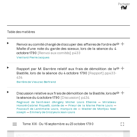
Partager
Table des matières
Renvoi au comité chargé de s'occuper des affaires de l'ordre de
Malte d'une note du garde des sceaux, lors de la séance du 4
octobre 1790
[Renvoi aux comités]
p.433
Vieillard Pierre Jacques
Rapport par M. Barrère relatif aux frais de démolition de la
Bastille, lors de la séance du 4 octobre 1790
[Rapport]
pp.433-
434
Barrère de Vieuzac Bertrand
Discussion relative aux frais de démolition de la Bastille, lors de
la séance du 4 octobre 1790
[Discussion]
p.434
Regnaud de Saint-Jean d'Angely Michel Louis Etienne
Mirabeau
Honoré-Gabriel Riquetti, comte de
Prieur de la Marne Pierre Louis
Foucault de Lardimalie Louis, marquis de
Madier de Montjau Noel
Joseph
Emmery de Grozyeulx Jean-Louis
V
Décret relatif aux frais de démolition de la Bastille, lors de la
Tome XIX - Du 16 septembre au 23 octobre 1790
i
séance du 4 octobre 1790
[Décret]
p.434
s