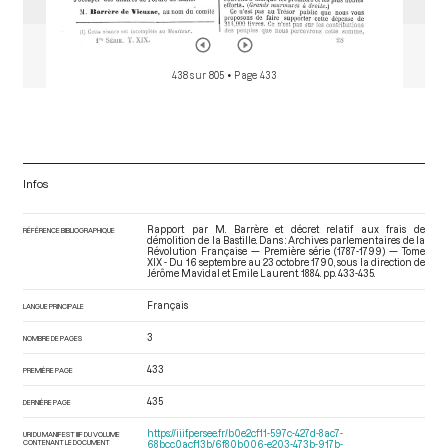
438 sur 805
• Page 433
Infos
Rapport par M. Barrère et décret relatif aux frais de
RÉFÉRENCE BIBLIOGRAPHIQUE
démolition de la Bastille. Dans : Archives parlementaires de la
Révolution Française — Première série (1787-1799) — Tome
XIX - Du 16 septembre au 23 octobre 1790
, sous la direction de
Jérôme Mavidal et Emile Laurent. 1884. pp. 433-435.
Français
LANGUE PRINCIPALE
3
NOMBRE DE PAGES
433
PREMIÈRE PAGE
435
DERNIÈRE PAGE
https://iiif.persee.fr/b0e2cf11-597c-427d-8ac7-
URI DU MANIFEST IIIF DU VOLUME
CONTENANT LE DOCUMENT
68bcc0acf13b/6f80b006-e203-473b-917b-