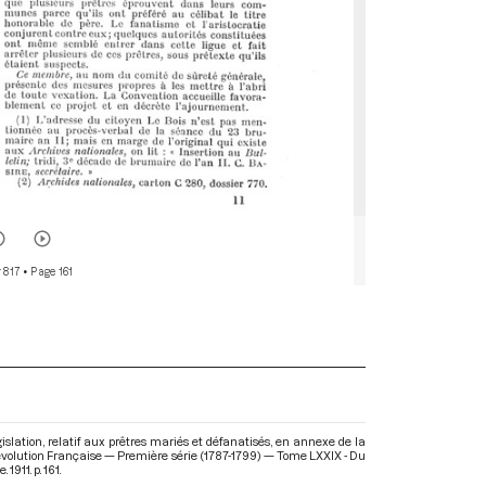
r 817
• Page 161
lation, relatif aux prêtres mariés et défanatisés, en annexe de la
évolution Française — Première série (1787-1799) — Tome LXXIX - Du
 1911. p. 161.