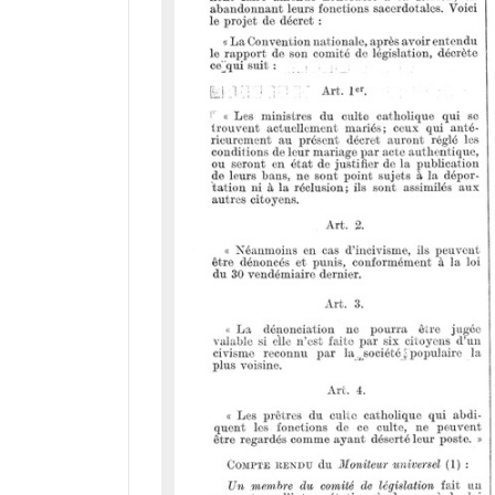
a
d
o
r