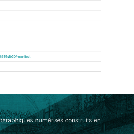
dc99854fb30/manifest
onographiques numérisés construits en