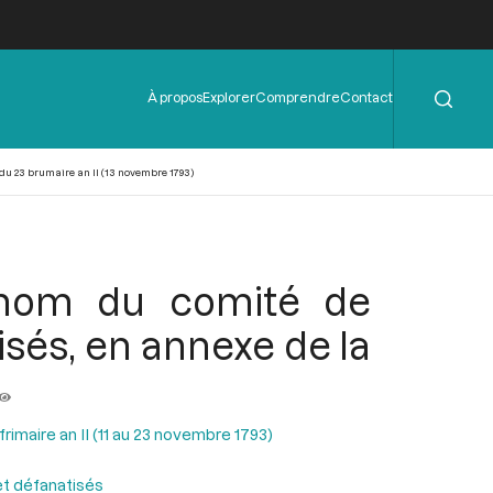
Rechercher
Menu
À propos
Explorer
Comprendre
Contact
de
l'en-
tête
 du 23 brumaire an II (13 novembre 1793)
u nom du comité de
tisés, en annexe de la
rimaire an II (11 au 23 novembre 1793)
 et défanatisés