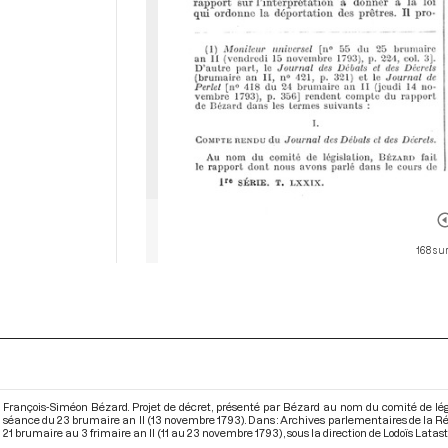
168 su
François-Siméon Bézard. Projet de décret, présenté par Bézard au nom du comité de légis
séance du 23 brumaire an II (13 novembre 1793). Dans : Archives parlementaires de la R
21 brumaire au 3 frimaire an II (11 au 23 novembre 1793)
, sous la direction de Lodoïs Lataste.