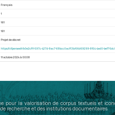
Français
1
161
161
Projet de décret
https://iiif.persee.fr/b0e2cf11-597c-427d-8ac7-68bcc0acf13b/66d69299-8154-4ed0-bef7-5
11 octobre 2024 à 00:08
ée pour la valorisation de corpus textuels et ic
de recherche et des institutions documentaires.