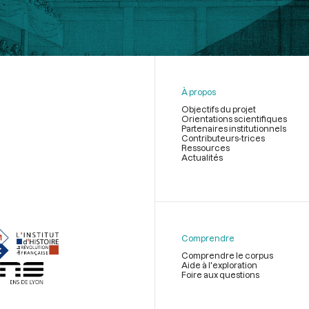
À propos
Objectifs du projet
Orientations scientifiques
Partenaires institutionnels
Contributeurs-trices
Ressources
Actualités
Menu
du
pied
de
Comprendre
page
Comprendre le corpus
Aide à l'exploration
Foire aux questions