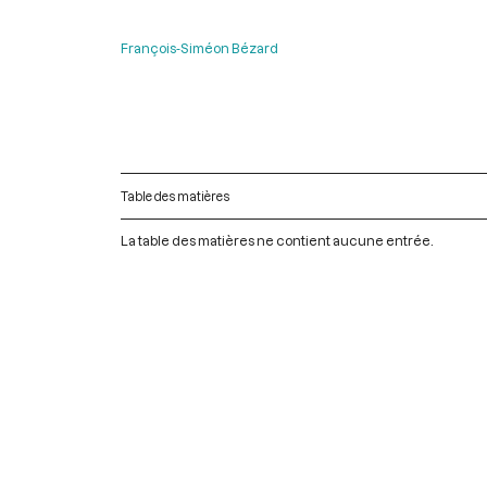
François-Siméon Bézard
Table des matières
La table des matières ne contient aucune entrée.