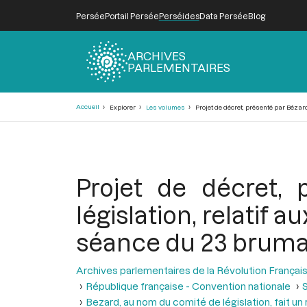
Persée
Portail Persée
Perséides
Data Persée
Blog
ARCHIVES
PARLEMENTAIRES
Fil
Accueil
Explorer
Les volumes
Projet de décret, présenté par Bézar
d'Ariane
Projet de décret,
législation, relatif 
séance du 23 brumai
Archives parlementaires de la Révolution Françai
République française - Convention nationale
S
Bezard, au nom du comité de législation, fait un