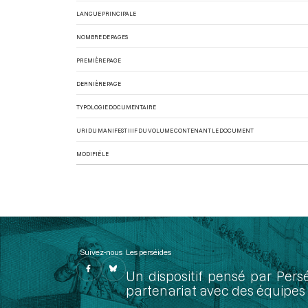
LANGUE PRINCIPALE
NOMBRE DE PAGES
PREMIÈRE PAGE
DERNIÈRE PAGE
TYPOLOGIE DOCUMENTAIRE
URI DU MANIFEST IIIF DU VOLUME CONTENANT LE DOCUMENT
MODIFIÉ LE
Suivez-nous
Les perséides
Un dispositif pensé par Pers
partenariat avec des équipes 