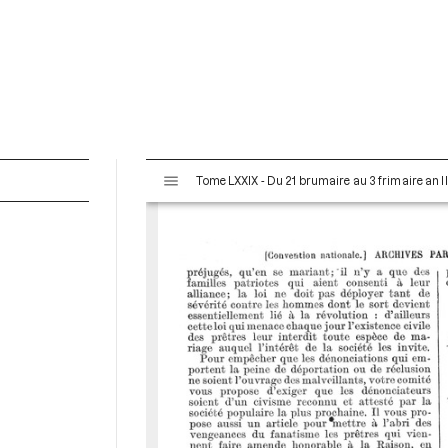
V
Tome LXXIX - Du 21 brumaire au 3 frimaire an I
i
s
u
a
l
i
s
e
u
r
M
i
r