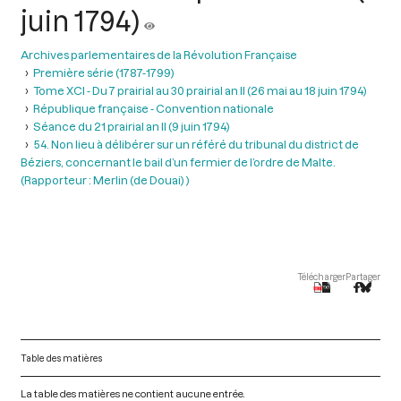
juin 1794)
Archives parlementaires de la Révolution Française
Première série (1787-1799)
Tome XCI - Du 7 prairial au 30 prairial an II (26 mai au 18 juin 1794)
République française - Convention nationale
Séance du 21 prairial an II (9 juin 1794)
54. Non lieu à délibérer sur un référé du tribunal du district de
Béziers, concernant le bail d’un fermier de l’ordre de Malte.
(Rapporteur : Merlin (de Douai) )
Télécharger
Partager
Table des matières
La table des matières ne contient aucune entrée.