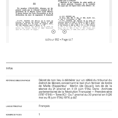
449 sur 852
• Page 447
Infos
Décret de non lieu à délibérer sur un référé du tribunal du
RÉFÉRENCE BIBLIOGRAPHIQUE
district de Béziers, concernant le bail d’un fermier de l’ordre
de Malte. (Rapporteur : Merlin (de Douai)), lors de de la
séance du 21 prairial an II (9 juin 1794). Dans : Archives
parlementaires de la Révolution Française — Première série
(1787-1799) — Tome XCI - Du 7 prairial au 30 prairial an II (26
mai au 18 juin 1794)
. 1976. p. 447.
Français
LANGUE PRINCIPALE
1
NOMBRE DE PAGES