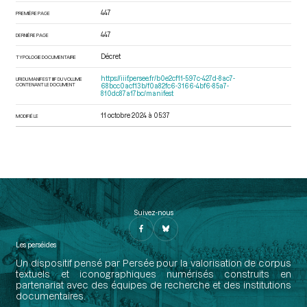
447
PREMIÈRE PAGE
447
DERNIÈRE PAGE
Décret
TYPOLOGIE DOCUMENTAIRE
https://iiif.persee.fr/b0e2cf11-597c-427d-8ac7-
URI DU MANIFEST IIIF DU VOLUME
CONTENANT LE DOCUMENT
68bcc0acf13b/f0a82fc6-3166-4bf6-85a7-
810dc87a17bc/manifest
11 octobre 2024 à 05:37
MODIFIÉ LE
Suivez-nous
Les perséides
Un dispositif pensé par Persée pour la valorisation de corpus
textuels et iconographiques numérisés construits en
partenariat avec des équipes de recherche et des institutions
documentaires.