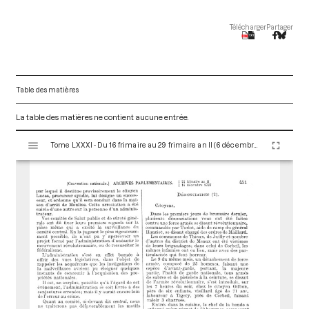
Télécharger
Partager
Table des matières
La table des matières ne contient aucune entrée.
V
Tome LXXXI - Du 16 frimaire au 29 frimaire an II (6 décembre au 19 décembre 1793)
i
s
u
a
l
i
s
e
u
r
M
i
r