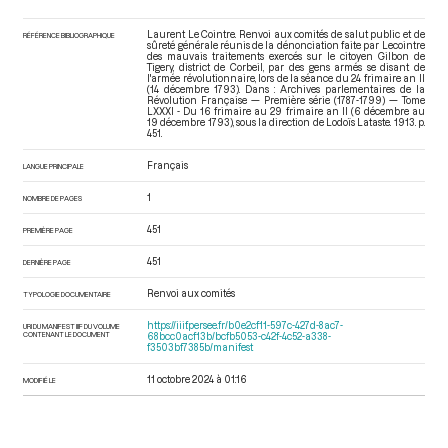
Laurent Le Cointre. Renvoi aux comités de salut public et de
RÉFÉRENCE BIBLIOGRAPHIQUE
sûreté générale réunis de la dénonciation faite par Lecointre
des mauvais traitements exercés sur le citoyen Gilbon de
Tigery, district de Corbeil, par des gens armés se disant de
l'armée révolutionnaire, lors de la séance du 24 frimaire an II
(14 décembre 1793). Dans : Archives parlementaires de la
Révolution Française — Première série (1787-1799) — Tome
LXXXI - Du 16 frimaire au 29 frimaire an II (6 décembre au
19 décembre 1793)
, sous la direction de Lodoïs Lataste. 1913. p.
451.
Français
LANGUE PRINCIPALE
1
NOMBRE DE PAGES
451
PREMIÈRE PAGE
451
DERNIÈRE PAGE
Renvoi aux comités
TYPOLOGIE DOCUMENTAIRE
https://iiif.persee.fr/b0e2cf11-597c-427d-8ac7-
URI DU MANIFEST IIIF DU VOLUME
CONTENANT LE DOCUMENT
68bcc0acf13b/bcfb5053-c42f-4c52-a338-
f3503bf7385b/manifest
11 octobre 2024 à 01:16
MODIFIÉ LE