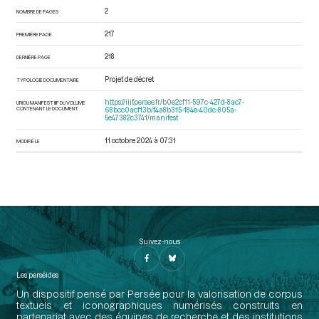
2
NOMBRE DE PAGES
217
PREMIÈRE PAGE
218
DERNIÈRE PAGE
Projet de décret
TYPOLOGIE DOCUMENTAIRE
https://iiif.persee.fr/b0e2cf11-597c-427d-8ac7-
URI DU MANIFEST IIIF DU VOLUME
CONTENANT LE DOCUMENT
68bcc0acf13b/f4a8b315-184e-40dc-805a-
5e47382c3741/manifest
11 octobre 2024 à 07:31
MODIFIÉ LE
Suivez-nous
Les perséides
Un dispositif pensé par Persée pour la valorisation de corpus
textuels et iconographiques numérisés construits en
partenariat avec des équipes de recherche et des institutions