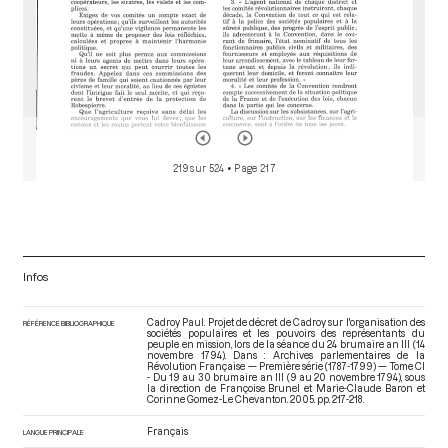
219 sur 524
• Page 217
Infos
Cadroy Paul. Projet de décret de Cadroy sur l'organisation des
RÉFÉRENCE BIBLIOGRAPHIQUE
sociétés populaires et les pouvoirs des représentants du
peuple en mission, lors de la séance du 24 brumaire an III (14
novembre 1794). Dans : Archives parlementaires de la
Révolution Française — Première série (1787-1799) — Tome CI
- Du 19 au 30 brumaire an III (9 au 20 novembre 1794)
, sous
la direction de Françoise Brunel et Marie-Claude Baron et
Corinne Gomez-Le Chevanton. 2005. pp. 217-218.
Français
LANGUE PRINCIPALE