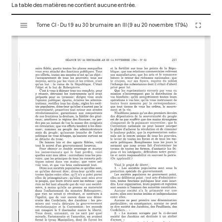
La table des matières ne contient aucune entrée.
V
Tome CI - Du 19 au 30 brumaire an III (9 au 20 novembre 1794)
i
s
u
a
l
i
s
e
u
r
M
i
r
a
d
o
r