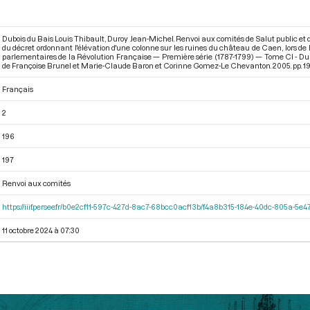
Dubois du Bais Louis Thibault, Duroy Jean-Michel. Renvoi aux comités de Salut public et 
du décret ordonnant l'élévation d'une colonne sur les ruines du château de Caen, lors de
parlementaires de la Révolution Française — Première série (1787-1799) — Tome CI - Du
de Françoise Brunel et Marie-Claude Baron et Corinne Gomez-Le Chevanton. 2005. pp. 19
Français
2
196
197
Renvoi aux comités
https://iiif.persee.fr/b0e2cf11-597c-427d-8ac7-68bcc0acf13b/f4a8b315-184e-40dc-805a-5
11 octobre 2024 à 07:30