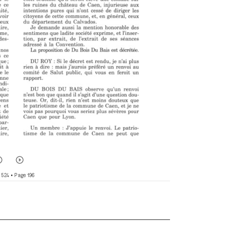
 524
• Page 196