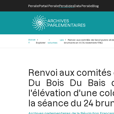
Persée
Portail Persée
Perséides
Data Persée
Blog
ARCHIVES
PARLEMENTAIRES
Fil
Accue
Les
Renvoi aux comités de Salut public et d
d'Ariane
il
Explorer
volumes
brumaire an III (14 novembre 1794)
Renvoi aux comités d
Du Bois Du Bais 
l'élévation d'une co
la séance du 24 brum
Archives parlementaires de la Révolution Françai