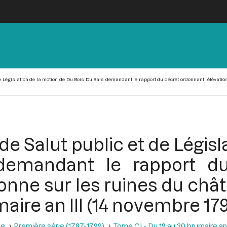
e Législation de la motion de Du Bois Du Bais demandant le rapport du décret ordonnant l'élévatio
e Salut public et de Législ
demandant le rapport du
lonne sur les ruines du châ
aire an III (14 novembre 17
se
Première série (1787-1799)
Tome CI - Du 19 au 30 brumaire an