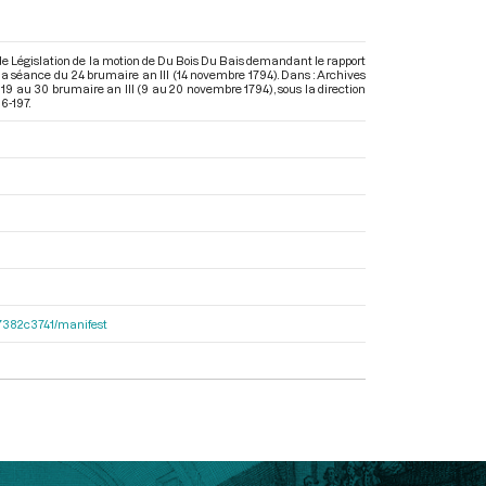
de Législation de la motion de Du Bois Du Bais demandant le rapport
 la séance du 24 brumaire an III (14 novembre 1794). Dans : Archives
 19 au 30 brumaire an III (9 au 20 novembre 1794)
, sous la direction
6-197.
e47382c3741/manifest