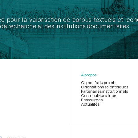
ée pour la valorisation de corpus textuels et ic
de recherche et des institutions documentaires.
À propos
Objectifs du projet
Orientations scientifiques
Partenaires institutionnels
Contributeurs-trices
Ressources
Actualités
Menu
du
pied