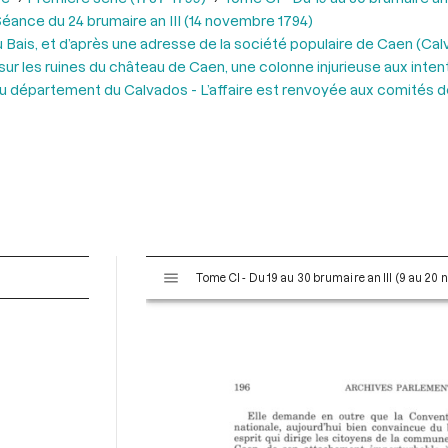
éance du 24 brumaire an III (14 novembre 1794)
u Bais, et d’après une adresse de la société populaire de Caen (Cal
é sur les ruines du château de Caen, une colonne injurieuse aux inten
département du Calvados - L’affaire est renvoyée aux comités de 
V
Tome CI - Du 19 au 30 brumaire an III (9 au 20
i
s
u
a
l
i
s
e