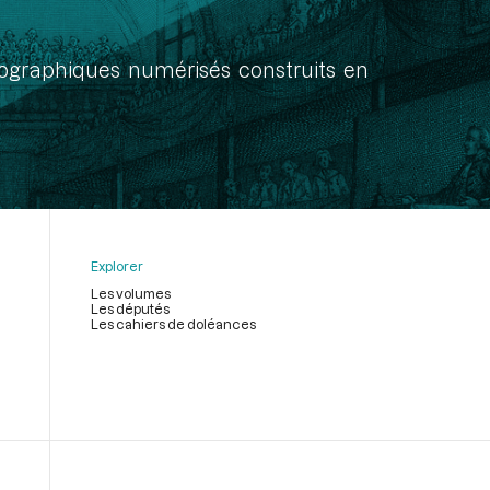
onographiques numérisés construits en
Explorer
Les volumes
Les députés
Les cahiers de doléances