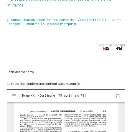
militaires
Custine de Sarëck Adam Philippe, comte de
Goupil de Préfeln Guillaume
François
Estourmel Louis Marie, marquis d'
Télécharger
Partager
Table des matières
La table des matières ne contient aucune entrée.
V
Tome XXIII - Du 6 février 1791 au 9 mars 1791
i
s
u
a
l
i
s