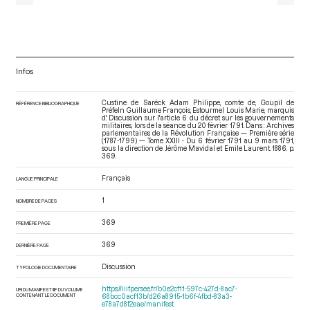
Infos
Custine de Sarëck Adam Philippe, comte de, Goupil de
RÉFÉRENCE BIBLIOGRAPHIQUE
Préfeln Guillaume François, Estourmel Louis Marie, marquis
d'. Discussion sur l'article 6 du décret sur les gouvernements
militaires, lors de la séance du 20 février 1791. Dans : Archives
parlementaires de la Révolution Française — Première série
(1787-1799) — Tome XXIII - Du 6 février 1791 au 9 mars 1791
,
sous la direction de Jérôme Mavidal et Emile Laurent. 1886. p.
369.
Français
LANGUE PRINCIPALE
1
NOMBRE DE PAGES
369
PREMIÈRE PAGE
369
DERNIÈRE PAGE
Discussion
TYPOLOGIE DOCUMENTAIRE
https://iiif.persee.fr/b0e2cf11-597c-427d-8ac7-
URI DU MANIFEST IIIF DU VOLUME
CONTENANT LE DOCUMENT
68bcc0acf13b/d26a8915-1b6f-4fbd-83a3-
e78a7d8f2eae/manifest