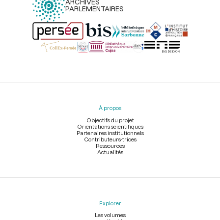
ARCHIVES
PARLEMENTAIRES
Menu
du
pied
À propos
de
page
Objectifs du projet
Orientations scientifiques
Partenaires institutionnels
Contributeurs-trices
Ressources
Actualités
Explorer
Les volumes