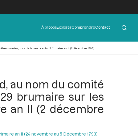
Rechercher
Menu
À propos
Explorer
Comprendre
Contact
de
l'en-
tête
rêtres mariés, lors de la séance du 12 frimaire an II (2 décembre 1793)
ard, au nom du comité
du 29 brumaire sur les
re an II (2 décembre
Frimaire an II (24 novembre au 5 Décembre 1793)