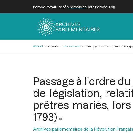
Persée
Portail Persée
Perséides
Data Persée
Blog
ARCHIVES
PARLEMENTAIRES
Fil
Accueil
Explorer
Les volumes
Passage à l'ordre du jour sur le rappo
d'Ariane
Passage à l'ordre du
de législation, relat
prêtres mariés, lor
1793)
Archives parlementaires de la Révolution Françai