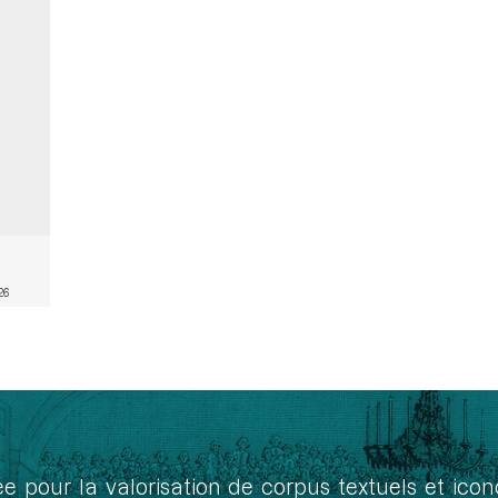
26
ée pour la valorisation de corpus textuels et ic