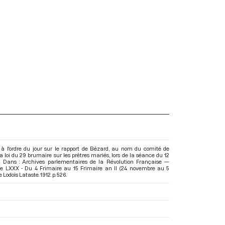
à l'ordre du jour sur le rapport de Bézard, au nom du comité de
e la loi du 29 brumaire sur les prêtres mariés, lors de la séance du 12
. Dans : Archives parlementaires de la Révolution Française —
e LXXX - Du 4 Frimaire au 15 Frimaire an II (24 novembre au 5
e Lodoïs Lataste. 1912. p. 526.