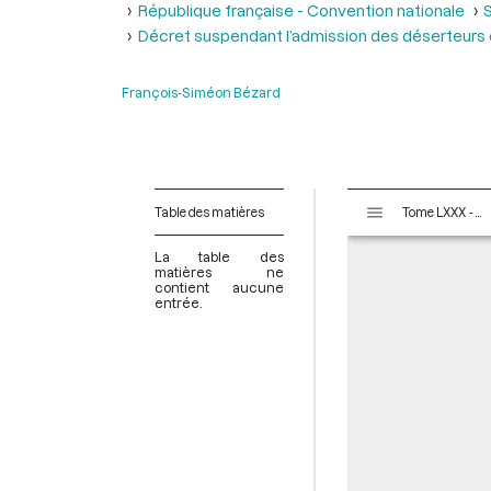
République française - Convention nationale
S
Décret suspendant l’admission des déserteurs 
François-Siméon Bézard
V
Table des matières
Tome LXXX - Du 4 Frimaire au 15 Frimaire an II (24 novembre au 5 Décembre 1793)
i
s
La table des
u
matières ne
contient aucune
a
entrée.
l
i
s
e
u
r
M
i