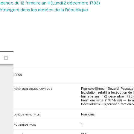
éance du 12 frimaire an II (Lundi 2 décembre 1793)
étrangers dans les armées de la République
Infos
François-Siméon Bézard. Passage 
RÉFÉRENCE BIBLIOGRAPHIQUE
législation, relatif à l'exécution d
frimaire an II (2 décembre 1793)
Première série (1787-1799) — Tom
Décembre 1793)
, sous la direction d
Français
LANGUE PRINCIPALE
1
NOMBRE DE PAGES