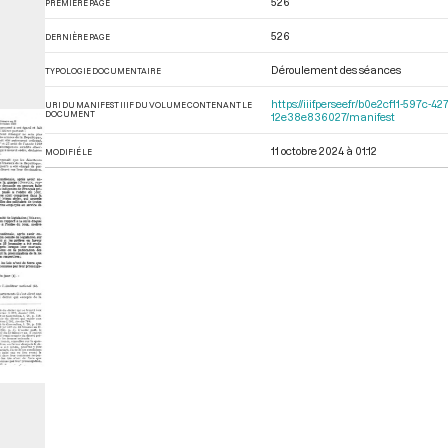
526
PREMIÈRE PAGE
526
DERNIÈRE PAGE
Déroulement des séances
TYPOLOGIE DOCUMENTAIRE
https://iiif.persee.fr/b0e2cf11-597
URI DU MANIFEST IIIF DU VOLUME CONTENANT LE
DOCUMENT
12e38e836027/manifest
11 octobre 2024 à 01:12
MODIFIÉ LE