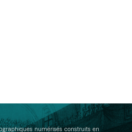
onographiques numérisés construits en