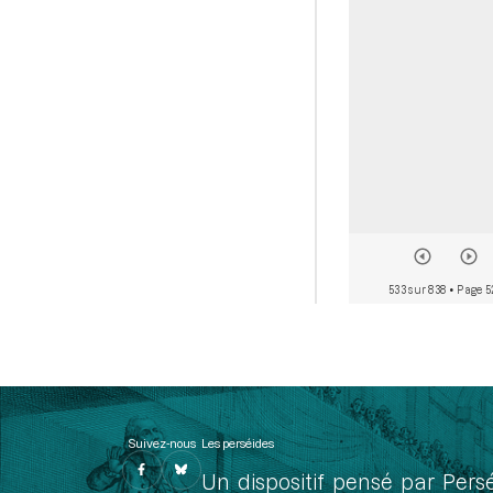
533 sur 838
• Page 5
Suivez-nous
Les perséides
Un dispositif pensé par Pers