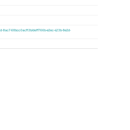
c-427d-8ac7-68bcc0acf13b/deff766b-e2ec-423b-8e2d-