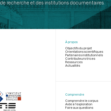
de recherche et des institutions documentaires.
À propos
Objectifs du projet
Orientations scientifiques
Partenaires institutionnels
Contributeurs-trices
Ressources
Actualités
Menu
du
pied
de
Comprendre
page
Comprendre le corpus
Aide à l'exploration
Foire aux questions